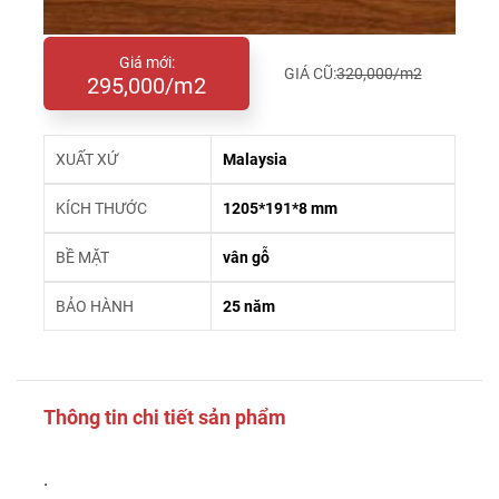
Giá mới:
GIÁ CŨ:
320,000/m2
295,000/m2
XUẤT XỨ
Malaysia
KÍCH THƯỚC
1205*191*8 mm
BỀ MẶT
vân gỗ
BẢO HÀNH
25 năm
Thông tin chi tiết sản phẩm
.