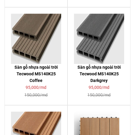
Sàn gỗ nhựa ngoài trời
Sàn gỗ nhựa ngoài trời
Tecwood MS140K25
Tecwood MS140K25
Coffee
Darkgrey
95,000/md
95,000/md
150,000/md
150,000/md