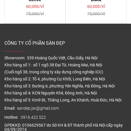
60,000/Vỉ
60,000/Vỉ
75,000/Vỉ
75,000/Vỉ
CÔNG TY CỔ PHẦN SÀN ĐẸP
Showroom: 339 Hoàng Quốc Việt, Cầu Giấy, Hà Nội
Kho hàng số 1: số 1 ngõ 38 Đại Từ, Hoàng Mai, Hà Nội
(Cuối ngõ 38, trong công ty xây dựng công nghiệp ICC)
Kho hàng số 2: Tổ 4, phường Cự Khối, Long Biên, Hà Nội
Kho hàng số 3: Đường 6, phường Yên Nghĩa, Hà Đông, Hà Nội
Kho hàng số 4: KCN Nguyên Khê, Đông Anh, Hà Nội
Kho hàng số 5: Km9 ĐL Thăng Long, An Khánh, Hoài Đức, Hà Nội
Email:
sandep.jsc@gmail.com
Hotline:
0916.422.522
GPĐKKD: 0106629567 do Sở KH & ĐT thành phố Hà Nội cấp ngày
04/09/2014