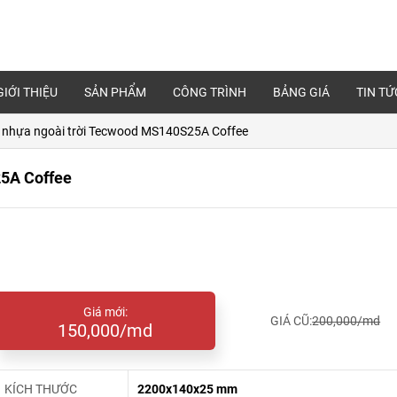
GIỚI THIỆU
SẢN PHẨM
CÔNG TRÌNH
BẢNG GIÁ
TIN TỨ
 nhựa ngoài trời Tecwood MS140S25A Coffee
25A Coffee
Giá mới:
GIÁ CŨ:
200,000/md
150,000/md
KÍCH THƯỚC
2200x140x25 mm