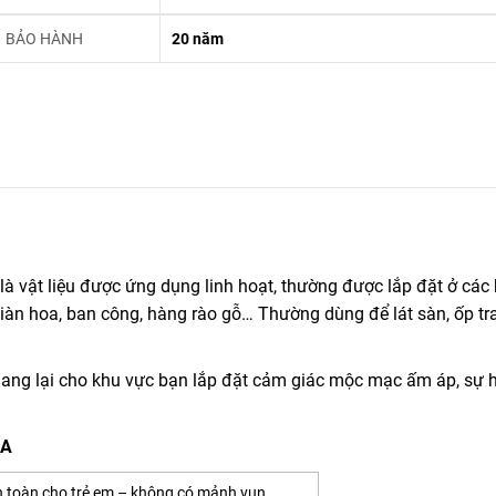
BẢO HÀNH
20 năm
 vật liệu được ứng dụng linh hoạt, thường được lắp đặt ở các
giàn hoa, ban công, hàng rào gỗ… Thường dùng để lát sàn, ốp tran
ng lại cho khu vực bạn lắp đặt cảm giác mộc mạc ấm áp, sự h
5A
 toàn cho trẻ em – không có mảnh vụn