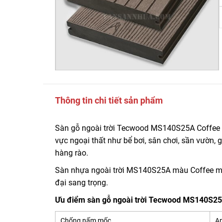
Thông tin chi tiết sản phẩm
Sàn gỗ ngoài trời Tecwood MS140S25A Coffee là
vực ngoại thất như bể bơi, sân chơi, sần vườn, 
hàng rào.
Sàn nhựa ngoài trời MS140S25A màu Coffee ma
đại sang trọng.
Ưu điểm sàn gỗ ngoài trời Tecwood MS140S2
Chống nấm mốc
An