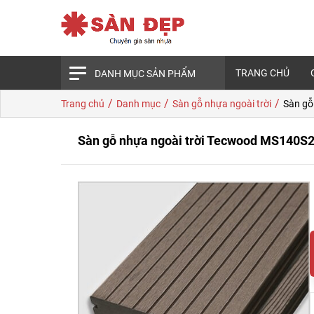
TRANG CHỦ
DANH MỤC SẢN PHẨM
/
/
/
Trang chủ
Danh mục
Sàn gỗ nhựa ngoài trời
Sàn gỗ
Sàn gỗ nhựa ngoài trời Tecwood MS140S