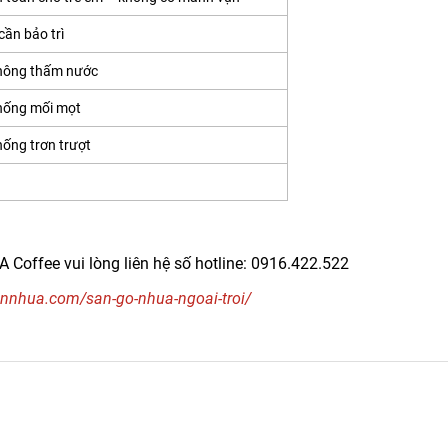
 cần bảo trì
hông thấm nước
hống mối mọt
ống trơn trượt
offee vui lòng liên hệ số hotline: 0916.422.522
annhua.com/san-go-nhua-ngoai-troi/