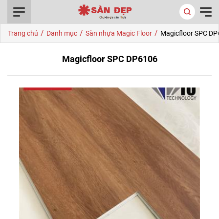
0916.422.522
/
/
/
Trang chủ
Danh mục
Sàn nhựa Magic Floor
Magicfloor SPC D
Magicfloor SPC DP6106