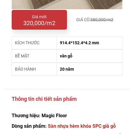
Giá mới:
GIÁ CŨ:
380,000/m2
320,000/m2
KÍCH THƯỚC
914.4*152.4*4.2 mm
BỀ MẶT
vân gỗ
BẢO HÀNH
20 năm
Thông tin chi tiết sản phẩm
Thương hiệu: Magic Floor
Dòng sản phẩm:
Sàn nhựa hèm khóa SPC giả gỗ