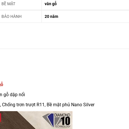
BỀ MẶT
vân gỗ
BẢO HÀNH
20 năm
gỗ
n gỗ dập nổi
Chống trơn trượt R11, Bề mặt phủ Nano Silver