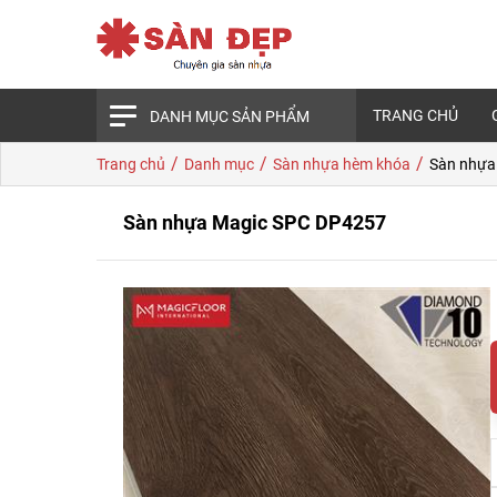
TRANG CHỦ
DANH MỤC SẢN PHẨM
/
/
/
Trang chủ
Danh mục
Sàn nhựa hèm khóa
Sàn nhựa
Sàn nhựa Magic SPC DP4257