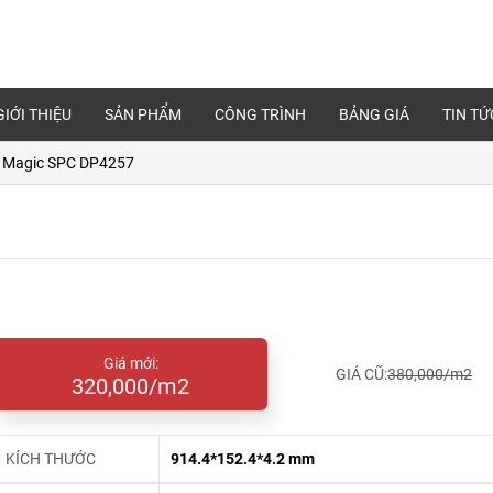
GIỚI THIỆU
SẢN PHẨM
CÔNG TRÌNH
BẢNG GIÁ
TIN TỨ
 Magic SPC DP4257
Giá mới:
GIÁ CŨ:
380,000/m2
320,000/m2
KÍCH THƯỚC
914.4*152.4*4.2 mm