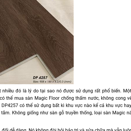
hiều đó là lý do tại sao nó được sử dụng rất phổ biến. Một
có thể mua sàn Magic Floor chống thấm nước, không cong v
ic DP4257 có thể sử dụng bất kì khu vực nào kể cả khu vực ha
ắm. Không giống như sàn gỗ truyền thống, loại sàn Magic n
ối dễ dàng. Nó không đòi hỏi bảo trì và sửa chữa mà vẫn luô