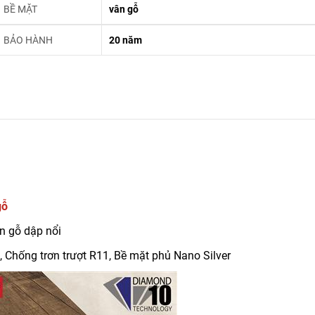
BỀ MẶT
vân gỗ
BẢO HÀNH
20 năm
gỗ
n gỗ dập nổi
Chống trơn trượt R11, Bề mặt phủ Nano Silver