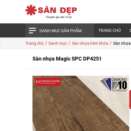
TRANG CHỦ
DANH MỤC SẢN PHẨM
/
/
/
Trang chủ
Danh mục
Sàn nhựa hèm khóa
Sàn nhựa
Sàn nhựa Magic SPC DP4251