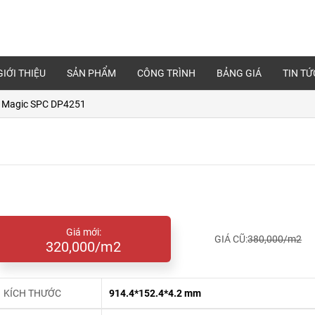
GIỚI THIỆU
SẢN PHẨM
CÔNG TRÌNH
BẢNG GIÁ
TIN TỨ
 Magic SPC DP4251
Giá mới:
GIÁ CŨ:
380,000/m2
320,000/m2
KÍCH THƯỚC
914.4*152.4*4.2 mm