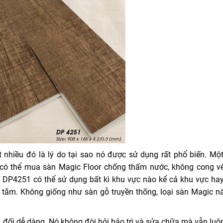
hiều đó là lý do tại sao nó được sử dụng rất phổ biến. Một
có thể mua sàn Magic Floor chống thấm nước, không cong v
ic DP4251 có thể sử dụng bất kì khu vực nào kể cả khu vực ha
ắm. Không giống như sàn gỗ truyền thống, loại sàn Magic n
ối dễ dàng. Nó không đòi hỏi bảo trì và sửa chữa mà vẫn luô