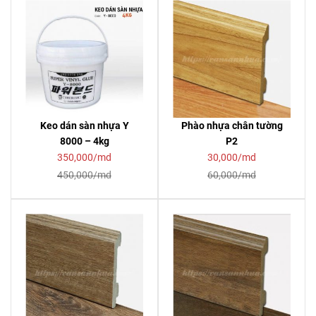
Keo dán sàn nhựa Y
Phào nhựa chân tường
8000 – 4kg
P2
350,000/md
30,000/md
450,000/md
60,000/md