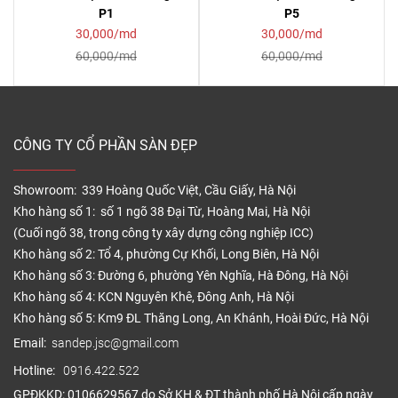
P1
P5
30,000/md
30,000/md
60,000/md
60,000/md
CÔNG TY CỔ PHẦN SÀN ĐẸP
Showroom: 339 Hoàng Quốc Việt, Cầu Giấy, Hà Nội
Kho hàng số 1: số 1 ngõ 38 Đại Từ, Hoàng Mai, Hà Nội
(Cuối ngõ 38, trong công ty xây dựng công nghiệp ICC)
Kho hàng số 2: Tổ 4, phường Cự Khối, Long Biên, Hà Nội
Kho hàng số 3: Đường 6, phường Yên Nghĩa, Hà Đông, Hà Nội
Kho hàng số 4: KCN Nguyên Khê, Đông Anh, Hà Nội
Kho hàng số 5: Km9 ĐL Thăng Long, An Khánh, Hoài Đức, Hà Nội
Email:
sandep.jsc@gmail.com
Hotline:
0916.422.522
GPĐKKD: 0106629567 do Sở KH & ĐT thành phố Hà Nội cấp ngày