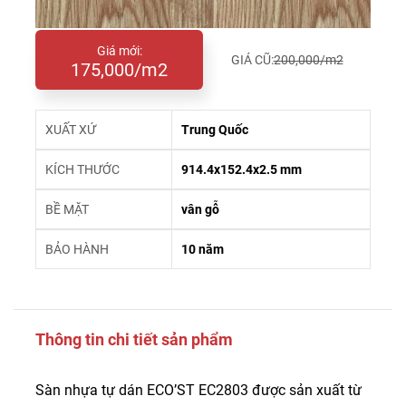
Giá mới:
GIÁ CŨ:
200,000/m2
175,000/m2
XUẤT XỨ
Trung Quốc
KÍCH THƯỚC
914.4x152.4x2.5 mm
BỀ MẶT
vân gỗ
BẢO HÀNH
10 năm
Thông tin chi tiết sản phẩm
Sàn nhựa tự dán ECO’ST EC2803 được sản xuất từ