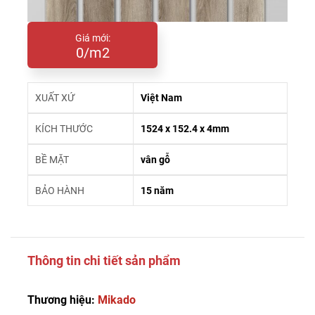
Giá mới:
0/m2
XUẤT XỨ
Việt Nam
KÍCH THƯỚC
1524 x 152.4 x 4mm
BỀ MẶT
vân gỗ
BẢO HÀNH
15 năm
Thông tin chi tiết sản phẩm
Thương hiệu:
Mikado