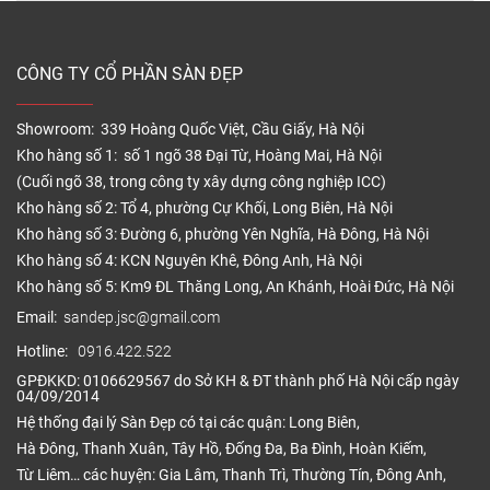
CÔNG TY CỔ PHẦN SÀN ĐẸP
Showroom: 339 Hoàng Quốc Việt, Cầu Giấy, Hà Nội
Kho hàng số 1: số 1 ngõ 38 Đại Từ, Hoàng Mai, Hà Nội
(Cuối ngõ 38, trong công ty xây dựng công nghiệp ICC)
Kho hàng số 2: Tổ 4, phường Cự Khối, Long Biên, Hà Nội
Kho hàng số 3: Đường 6, phường Yên Nghĩa, Hà Đông, Hà Nội
Kho hàng số 4: KCN Nguyên Khê, Đông Anh, Hà Nội
Kho hàng số 5: Km9 ĐL Thăng Long, An Khánh, Hoài Đức, Hà Nội
Email:
sandep.jsc@gmail.com
Hotline:
0916.422.522
GPĐKKD: 0106629567 do Sở KH & ĐT thành phố Hà Nội cấp ngày
04/09/2014
Hệ thống đại lý Sàn Đẹp có tại các quận: Long Biên,
Hà Đông, Thanh Xuân, Tây Hồ, Đống Đa, Ba Đình, Hoàn Kiếm,
Từ Liêm… các huyện: Gia Lâm, Thanh Trì, Thường Tín, Đông Anh,