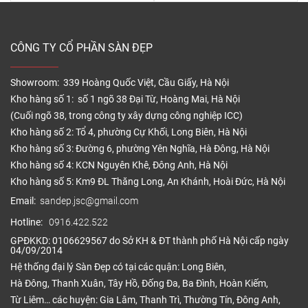
CÔNG TY CỔ PHẦN SÀN ĐẸP
Showroom: 339 Hoàng Quốc Việt, Cầu Giấy, Hà Nội
Kho hàng số 1: số 1 ngõ 38 Đại Từ, Hoàng Mai, Hà Nội
(Cuối ngõ 38, trong công ty xây dựng công nghiệp ICC)
Kho hàng số 2: Tổ 4, phường Cự Khối, Long Biên, Hà Nội
Kho hàng số 3: Đường 6, phường Yên Nghĩa, Hà Đông, Hà Nội
Kho hàng số 4: KCN Nguyên Khê, Đông Anh, Hà Nội
Kho hàng số 5: Km9 ĐL Thăng Long, An Khánh, Hoài Đức, Hà Nội
Email:
sandep.jsc@gmail.com
Hotline:
0916.422.522
GPĐKKD: 0106629567 do Sở KH & ĐT thành phố Hà Nội cấp ngày
04/09/2014
Hệ thống đại lý Sàn Đẹp có tại các quận: Long Biên,
Hà Đông, Thanh Xuân, Tây Hồ, Đống Đa, Ba Đình, Hoàn Kiếm,
Từ Liêm… các huyện: Gia Lâm, Thanh Trì, Thường Tín, Đông Anh,