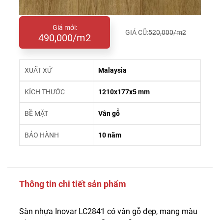
Giá mới:
GIÁ CŨ:
520,000/m2
490,000/m2
XUẤT XỨ
Malaysia
KÍCH THƯỚC
1210x177x5 mm
BỀ MẶT
Vân gỗ
BẢO HÀNH
10 năm
Thông tin chi tiết sản phẩm
Sàn nhựa Inovar LC2841 có vân gỗ đẹp, mang màu