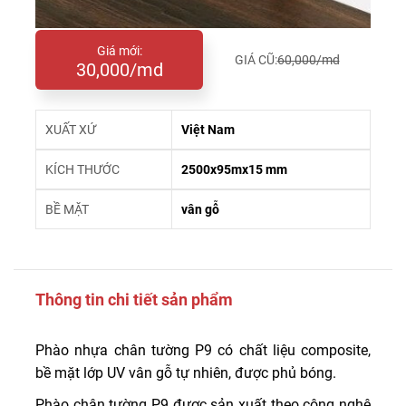
Giá mới:
GIÁ CŨ:
60,000/md
30,000/md
XUẤT XỨ
Việt Nam
KÍCH THƯỚC
2500x95mx15 mm
BỀ MẶT
vân gỗ
Thông tin chi tiết sản phẩm
Phào nhựa chân tường P9 có chất liệu composite,
bề mặt lớp UV vân gỗ tự nhiên, được phủ bóng.
Phào chân tường P9 được sản xuất theo công nghệ