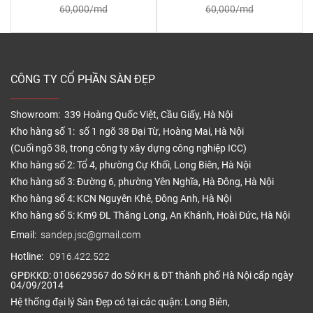
60,000/md
60,000/md
CÔNG TY CỔ PHẦN SÀN ĐẸP
Showroom: 339 Hoàng Quốc Việt, Cầu Giấy, Hà Nội
Kho hàng số 1: số 1 ngõ 38 Đại Từ, Hoàng Mai, Hà Nội
(Cuối ngõ 38, trong công ty xây dựng công nghiệp ICC)
Kho hàng số 2: Tổ 4, phường Cự Khối, Long Biên, Hà Nội
Kho hàng số 3: Đường 6, phường Yên Nghĩa, Hà Đông, Hà Nội
Kho hàng số 4: KCN Nguyên Khê, Đông Anh, Hà Nội
Kho hàng số 5: Km9 ĐL Thăng Long, An Khánh, Hoài Đức, Hà Nội
Email:
sandep.jsc@gmail.com
Hotline:
0916.422.522
GPĐKKD: 0106629567 do Sở KH & ĐT thành phố Hà Nội cấp ngày
04/09/2014
Hệ thống đại lý Sàn Đẹp có tại các quận: Long Biên,