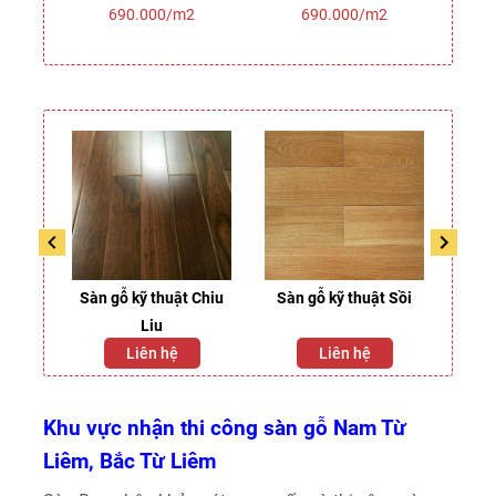
2
690.000/m2
690.000/m2
ỏ
Sàn gỗ kỹ thuật Chiu
Sàn gỗ kỹ thuật Sồi
Liu
Liên hệ
Liên hệ
Khu vực nhận thi công sàn gỗ Nam Từ
Liêm, Bắc Từ Liêm