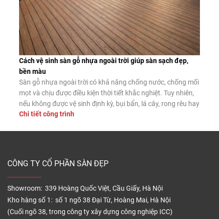
Cách vệ sinh sàn gỗ nhựa ngoài trời giúp sàn sạch đẹp,
bền màu
Sàn gỗ nhựa ngoài trời có khả năng chống nước, chống mối
mọt và chịu được điều kiện thời tiết khắc nghiệt. Tuy nhiên,
nếu không được vệ sinh định kỳ, bụi bẩn, lá cây, rong rêu hay
Chi tiết công trình
dầu mỡ vẫn có thể tích tụ trên bề mặt, làm giảm tính thẩm
mỹ và tăng […]
CÔNG TY CỔ PHẦN SÀN ĐẸP
Showroom: 339 Hoàng Quốc Việt, Cầu Giấy, Hà Nội
Kho hàng số 1: số 1 ngõ 38 Đại Từ, Hoàng Mai, Hà Nội
(Cuối ngõ 38, trong công ty xây dựng công nghiệp ICC)