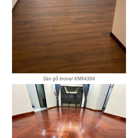
Sàn gỗ Inovar KNR4384