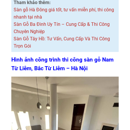
Tham khảo thêm:
Sàn gỗ Hà Đông giá tốt, tư vấn miễn phí, thi công
nhanh tại nhà
Sàn Gỗ Ba Đình Uy Tín – Cung Cấp & Thi Công
Chuyên Nghiệp
Sàn Gỗ Tây Hồ: Tư Vấn, Cung Cấp Và Thi Công
Trọn Gói
Hình ảnh công trình thi công sàn gỗ Nam
Từ Liêm, Bắc Từ Liêm – Hà Nội