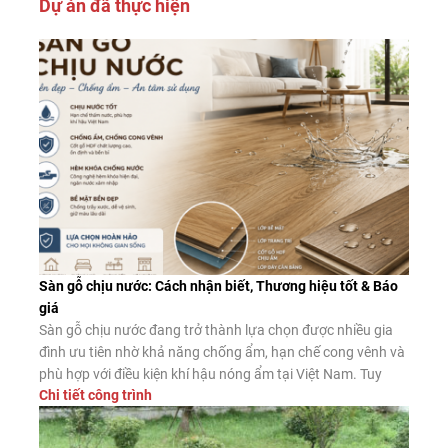
Dự án đã thực hiện
Sàn gỗ chịu nước: Cách nhận biết, Thương hiệu tốt & Báo
giá
Sàn gỗ chịu nước đang trở thành lựa chọn được nhiều gia
đình ưu tiên nhờ khả năng chống ẩm, hạn chế cong vênh và
phù hợp với điều kiện khí hậu nóng ẩm tại Việt Nam. Tuy
Chi tiết công trình
nhiên, không phải sản phẩm nào được quảng cáo là “chịu
nước” cũng có chất lượng như […]