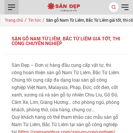
0916.422.522
/
/
Trang chủ
Tin tức
Sàn gỗ Nam Từ Liêm, Bắc Từ Liêm giá tốt, thi 
SÀN GỖ NAM TỪ LIÊM, BẮC TỪ LIÊM GIÁ TỐT, THI
CÔNG CHUYÊN NGHIỆP
Sàn Đẹp – Đơn vị hàng đầu cung cấp vật tư, thi
công hoàn thiện sàn gỗ Nam Từ Liêm, Bắc Từ Liêm.
Chúng tôi cung cấp đa dạng loại sàn gỗ công
nghiệp Việt Nam, Malaysia, Pháp, Đức, cốt đen, cốt
xanh, xương cá và sàn gỗ tự nhiên Chiu Liu, Gõ Đỏ,
Căm Xe, Lim, Giáng Hương… cho phòng ngủ, phòng
khách, phòng thờ, cửa hàng, chung cư…
Quý khách hàng có thể tham khảo các mẫu sàn gỗ
Nam Từ Liêm, Bắc Từ Liêm tại sàn gỗ công nghiệp
tại
https://vansannhua.com/san-go-cong-nghiep/