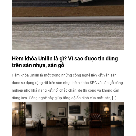
Hèm khóa Unilin là gì? Vì sao được tin dùng
trên sàn nhựa, sàn gỗ
Hèm khóa Unilin là một trong những công nghệ liên kết ván sàn
được sử dụng rộng rãi trên sàn nhựa hèm khóa SPC và sàn gỗ công
nghiệp nhờ khả năng kết nối chắc chắn, dễ thi công và không cần
dùng keo. Công nghệ này giúp tăng độ ổn định của mặt sàn, […]