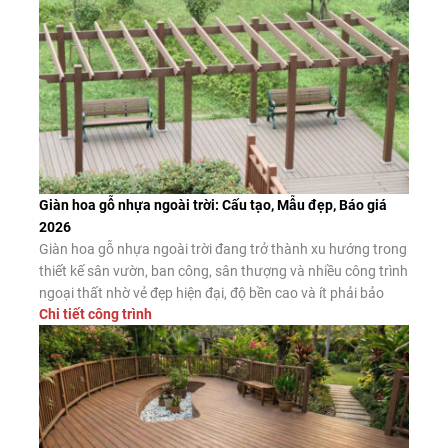
Giàn hoa gỗ nhựa ngoài trời: Cấu tạo, Mẫu đẹp, Báo giá
2026
Giàn hoa gỗ nhựa ngoài trời đang trở thành xu hướng trong
thiết kế sân vườn, ban công, sân thượng và nhiều công trình
ngoại thất nhờ vẻ đẹp hiện đại, độ bền cao và ít phải bảo
Chi tiết công trình
dưỡng. Đây là giải pháp thay thế hiệu quả cho giàn hoa gỗ
tự nhiên và giàn […]