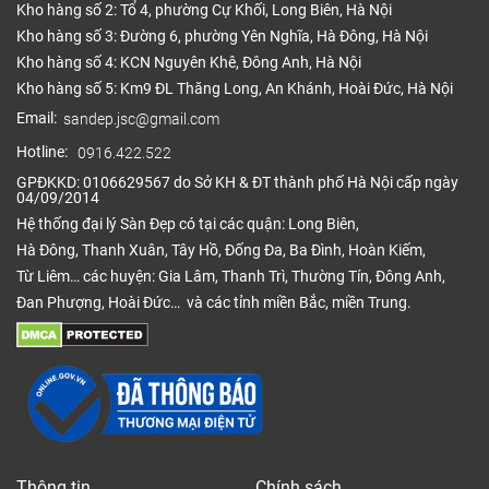
Kho hàng số 2: Tổ 4, phường Cự Khối, Long Biên, Hà Nội
Kho hàng số 3: Đường 6, phường Yên Nghĩa, Hà Đông, Hà Nội
Kho hàng số 4: KCN Nguyên Khê, Đông Anh, Hà Nội
Kho hàng số 5: Km9 ĐL Thăng Long, An Khánh, Hoài Đức, Hà Nội
Email:
sandep.jsc@gmail.com
Hotline:
0916.422.522
GPĐKKD: 0106629567 do Sở KH & ĐT thành phố Hà Nội cấp ngày
04/09/2014
Hệ thống đại lý Sàn Đẹp có tại các quận: Long Biên,
Hà Đông, Thanh Xuân, Tây Hồ, Đống Đa, Ba Đình, Hoàn Kiếm,
Từ Liêm… các huyện: Gia Lâm, Thanh Trì, Thường Tín, Đông Anh,
Đan Phượng, Hoài Đức… và các tỉnh miền Bắc, miền Trung.
Thông tin
Chính sách