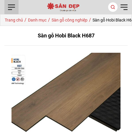
0916.422.522
/
/
/
Trang chủ
Danh mục
Sàn gỗ công nghiệp
Sàn gỗ Hobi Black H
Sàn gỗ Hobi Black H687