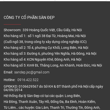
CÔNG TY CỔ PHẦN SÀN ĐẸP
Showroom: 339 Hoàng Quốc Việt, Cầu Giấy, Hà Nội
Kho hàng số 1: số 1 ngõ 38 Đại Từ, Hoàng Mai, Hà Nội
(Cuối ngõ 38, trong công ty xây dựng công nghiệp ICC)
Kho hàng số 2: Tổ 4, phường Cự Khối, Long Biên, Hà Nội
Kho hàng số 3: Đường 6, phường Yên Nghĩa, Hà Đông, Hà Nội
Kho hàng số 4: KCN Nguyên Khê, Đông Anh, Hà Nội
Kho hàng số 5: Km9 ĐL Thăng Long, An Khánh, Hoài Đức, Hà Nội
Email:
sandep.jsc@gmail.com
Hotline:
0916.422.522
GPĐKKD: 0106629567 do Sở KH & ĐT thành phố Hà Nội cấp ngày
04/09/2014
Hệ thống đại lý Sàn Đẹp có tại các quận: Long Biên,
Hà Đông, Thanh Xuân, Tây Hồ, Đống Đa, Ba Đình, Hoàn Kiếm,
Từ Liêm… các huyện: Gia Lâm, Thanh Trì, Thường Tín, Đông Anh,