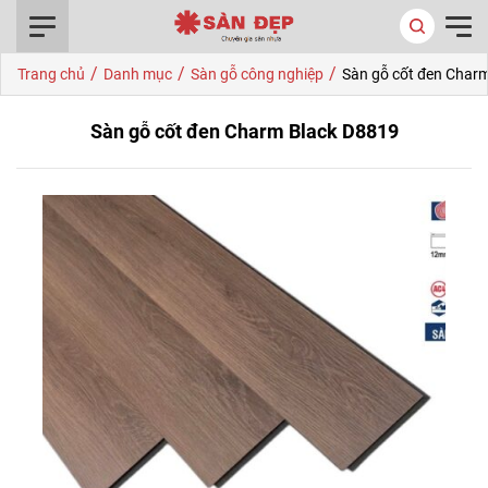
0916.422.522
/
/
/
Trang chủ
Danh mục
Sàn gỗ công nghiệp
Sàn gỗ cốt đen Char
Sàn gỗ cốt đen Charm Black D8819