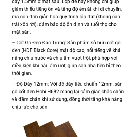
dày 1.5mm ở mặt sau. Lớp đế này không chỉ giúp
giảm thiểu tiếng ồn và tăng độ êm ái khi di chuyển,
mà còn đơn giản hóa quy trình lắp đặt (không cần
trải xốp rời), đảm bảo độ ổn định và tuổi thọ cho
mặt sàn.
– Cốt Gỗ Đen Đặc Trưng: Sản phẩm sở hữu cốt gỗ
đen (HDF Black Core) mật độ cao, nổi tiếng về khả
năng chịu nước và chịu ẩm vượt trội, phù hợp với
điều kiện khí hậu ẩm ướt, giúp sàn nhà bền bỉ theo
thời gian.
– Độ Dày 12mm: Với độ dày tiêu chuẩn 12mm, sàn
gỗ cốt đen Hobi H682 mang lại cảm giác chắc chắn
và đầm chân khi sử dụng, đồng thời tăng khả năng
chịu lực cho sàn.