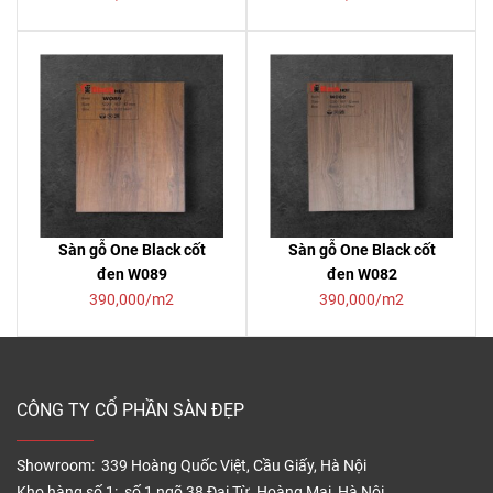
Sàn gỗ One Black cốt
Sàn gỗ One Black cốt
đen W089
đen W082
390,000/m2
390,000/m2
CÔNG TY CỔ PHẦN SÀN ĐẸP
Showroom: 339 Hoàng Quốc Việt, Cầu Giấy, Hà Nội
Kho hàng số 1: số 1 ngõ 38 Đại Từ, Hoàng Mai, Hà Nội