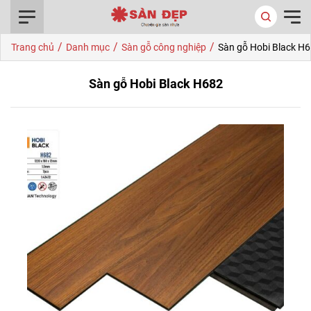
0916.422.522
/
/
/
Trang chủ
Danh mục
Sàn gỗ công nghiệp
Sàn gỗ Hobi Black H
Sàn gỗ Hobi Black H682