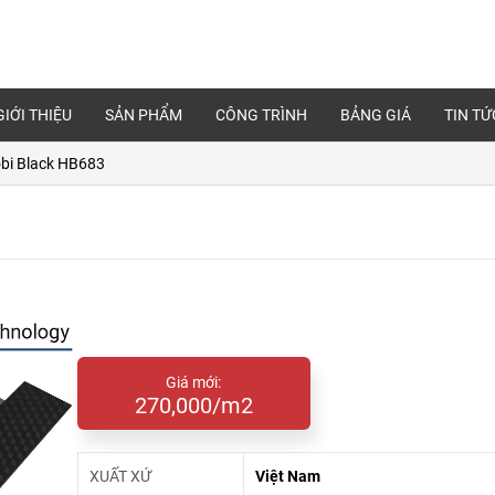
GIỚI THIỆU
SẢN PHẨM
CÔNG TRÌNH
BẢNG GIÁ
TIN TỨ
bi Black HB683
Giá mới:
270,000/m2
XUẤT XỨ
Việt Nam