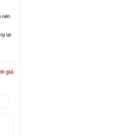
o nên
ng lại
nh giá