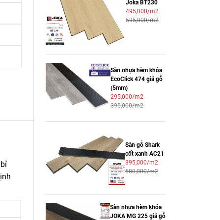
Joka BT230
495,000/m2
595,000/m2
Sàn nhựa hèm khóa
EcoClick 474 giả gỗ
(5mm)
295,000/m2
395,000/m2
Sàn gỗ Shark
cốt xanh AC21
395,000/m2
bỉ
580,000/m2
ịnh
Sàn nhựa hèm khóa
JOKA MG 225 giả gỗ