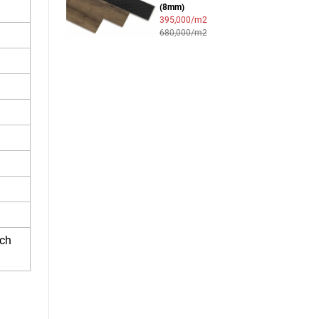
(8mm)
395,000/m2
680,000/m2
ách