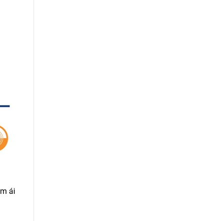
êm ái