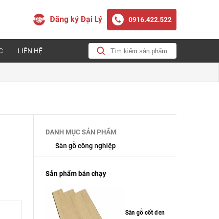
Đăng ký Đại Lý
0916.422.522
C
LIÊN HỆ
DANH MỤC SẢN PHẨM
Sàn gỗ công nghiệp
Sản phẩm bán chạy
Sàn gỗ cốt đen