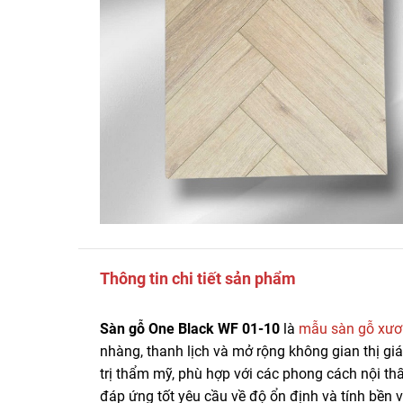
Thông tin chi tiết sản phẩm
Sàn gỗ One Black WF 01-10
là
mẫu sàn gỗ xươ
nhàng, thanh lịch và mở rộng không gian thị giá
trị thẩm mỹ, phù hợp với các phong cách nội t
đáp ứng tốt yêu cầu về độ ổn định và tính bền 