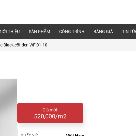
GIỚI THIỆU
SẢN PHẨM
CÔNG TRÌNH
BẢNG GIÁ
TIN TỨ
e Black cốt đen WF 01-10
Giá mới:
520,000/m2
XUẤT XỨ
Việt Nam