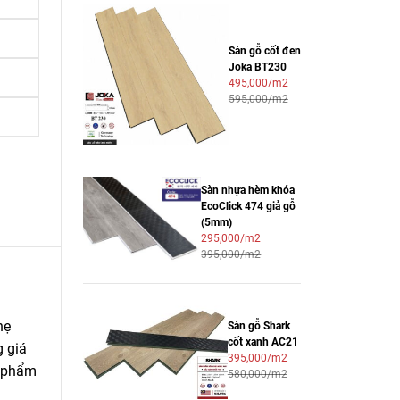
Sàn gỗ cốt đen
Joka BT230
495,000/m2
595,000/m2
Sàn nhựa hèm khóa
EcoClick 474 giả gỗ
(5mm)
295,000/m2
395,000/m2
hẹ
Sàn gỗ Shark
cốt xanh AC21
g giá
395,000/m2
n phẩm
580,000/m2