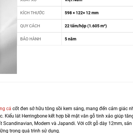
KÍCH THƯỚC
598 × 122× 12 mm
QUY CÁCH
22 tấm/hộp (1.605 m²)
BẢO HÀNH
5 năm
ng cá
cốt đen sở hữu tông sồi kem sáng, mang đến cảm giác n
c. Kiểu lát Herringbone kết hợp bề mặt vân gỗ tinh xảo giúp tăn
hất Scandinavian, Modern và Japandi. Với cốt gỗ dày 12mm, sả
vững trong quá trình sử dụng.