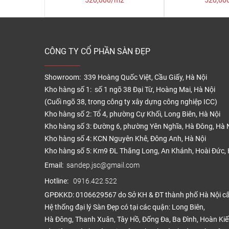
520,000/m2
520,00
CÔNG TY CỔ PHẦN SÀN ĐẸP
Showroom: 339 Hoàng Quốc Việt, Cầu Giấy, Hà Nội
Kho hàng số 1: số 1 ngõ 38 Đại Từ, Hoàng Mai, Hà Nội
(Cuối ngõ 38, trong công ty xây dựng công nghiệp ICC)
Kho hàng số 2: Tổ 4, phường Cự Khối, Long Biên, Hà Nội
Kho hàng số 3: Đường 6, phường Yên Nghĩa, Hà Đông, Hà 
Kho hàng số 4: KCN Nguyên Khê, Đông Anh, Hà Nội
Kho hàng số 5: Km9 ĐL Thăng Long, An Khánh, Hoài Đức, 
Email:
sandep.jsc@gmail.com
Hotline:
0916.422.522
GPĐKKD: 0106629567 do Sở KH & ĐT thành phố Hà Nội c
Hệ thống đại lý Sàn Đẹp có tại các quận: Long Biên,
Hà Đông, Thanh Xuân, Tây Hồ, Đống Đa, Ba Đình, Hoàn Ki