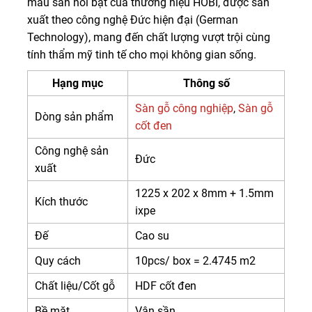
mẫu sàn nổi bật của thương hiệu HOBI, được sản
xuất theo công nghệ Đức hiện đại (German
Technology), mang đến chất lượng vượt trội cùng
tính thẩm mỹ tinh tế cho mọi không gian sống.
Hạng mục
Thông số
Sàn gỗ công nghiệp
,
Sàn gỗ
Dòng sản phẩm
cốt đen
Công nghệ sản
Đức
xuất
1225 x 202 x 8mm + 1.5mm
Kích thước
ixpe
Đế
Cao su
Quy cách
10pcs/ box = 2.4745 m2
Chất liệu/Cốt gỗ
HDF cốt đen
Bề mặt
Vân sần