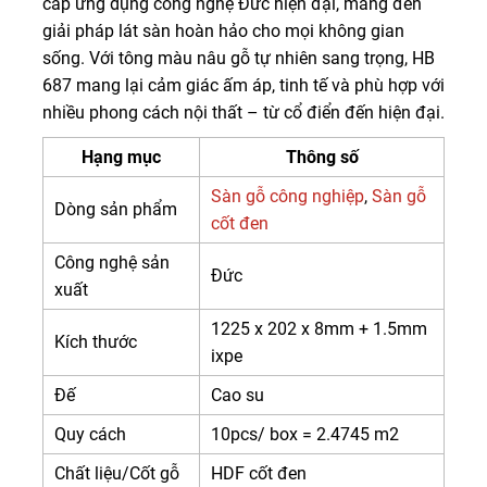
cấp ứng dụng công nghệ Đức hiện đại, mang đến
giải pháp lát sàn hoàn hảo cho mọi không gian
sống. Với tông màu nâu gỗ tự nhiên sang trọng, HB
687 mang lại cảm giác ấm áp, tinh tế và phù hợp với
nhiều phong cách nội thất – từ cổ điển đến hiện đại.
Hạng mục
Thông số
Sàn gỗ công nghiệp
,
Sàn gỗ
Dòng sản phẩm
cốt đen
Công nghệ sản
Đức
xuất
1225 x 202 x 8mm + 1.5mm
Kích thước
ixpe
Đế
Cao su
Quy cách
10pcs/ box = 2.4745 m2
Chất liệu/Cốt gỗ
HDF cốt đen