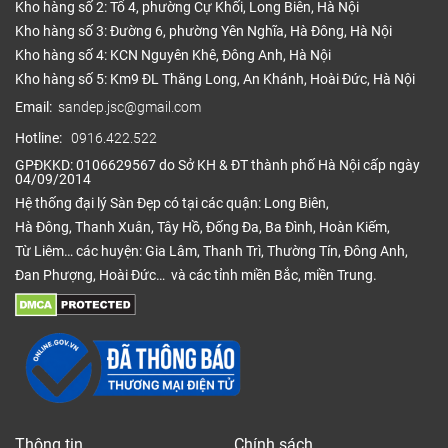
Kho hàng số 2: Tổ 4, phường Cự Khối, Long Biên, Hà Nội
Kho hàng số 3: Đường 6, phường Yên Nghĩa, Hà Đông, Hà Nội
Kho hàng số 4: KCN Nguyên Khê, Đông Anh, Hà Nội
Kho hàng số 5: Km9 ĐL Thăng Long, An Khánh, Hoài Đức, Hà Nội
Email:
sandep.jsc@gmail.com
Hotline:
0916.422.522
GPĐKKD: 0106629567 do Sở KH & ĐT thành phố Hà Nội cấp ngày
04/09/2014
Hệ thống đại lý Sàn Đẹp có tại các quận: Long Biên,
Hà Đông, Thanh Xuân, Tây Hồ, Đống Đa, Ba Đình, Hoàn Kiếm,
Từ Liêm… các huyện: Gia Lâm, Thanh Trì, Thường Tín, Đông Anh,
Đan Phượng, Hoài Đức… và các tỉnh miền Bắc, miền Trung.
Thông tin
Chính sách