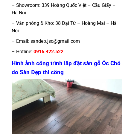
– Showroom: 339 Hoàng Quốc Việt – Cầu Giấy –
Hà Nội
– Văn phòng & Kho: 38 Đại Từ – Hoàng Mai – Hà
Nội
– Email: sandep.jsc@gmail.com
– Hotline:
0916.422.522
Hình ảnh công trình lắp đặt sàn gỗ Óc Chó
do Sàn Đẹp thi công