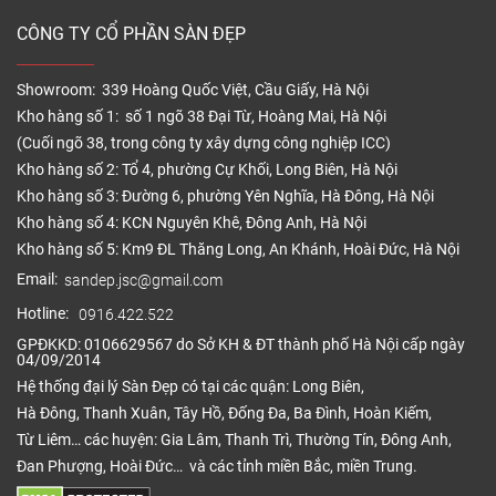
CÔNG TY CỔ PHẦN SÀN ĐẸP
Showroom: 339 Hoàng Quốc Việt, Cầu Giấy, Hà Nội
Kho hàng số 1: số 1 ngõ 38 Đại Từ, Hoàng Mai, Hà Nội
(Cuối ngõ 38, trong công ty xây dựng công nghiệp ICC)
Kho hàng số 2: Tổ 4, phường Cự Khối, Long Biên, Hà Nội
Kho hàng số 3: Đường 6, phường Yên Nghĩa, Hà Đông, Hà Nội
Kho hàng số 4: KCN Nguyên Khê, Đông Anh, Hà Nội
Kho hàng số 5: Km9 ĐL Thăng Long, An Khánh, Hoài Đức, Hà Nội
Email:
sandep.jsc@gmail.com
Hotline:
0916.422.522
GPĐKKD: 0106629567 do Sở KH & ĐT thành phố Hà Nội cấp ngày
04/09/2014
Hệ thống đại lý Sàn Đẹp có tại các quận: Long Biên,
Hà Đông, Thanh Xuân, Tây Hồ, Đống Đa, Ba Đình, Hoàn Kiếm,
Từ Liêm… các huyện: Gia Lâm, Thanh Trì, Thường Tín, Đông Anh,
Đan Phượng, Hoài Đức… và các tỉnh miền Bắc, miền Trung.