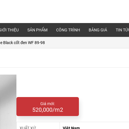
GIỚI THIỆU
SẢN PHẨM
CÔNG TRÌNH
BẢNG GIÁ
TIN TỨ
e Black cốt đen WF 89-98
Giá mới:
520,000/m2
XUẤT XỨ
Việt Nam