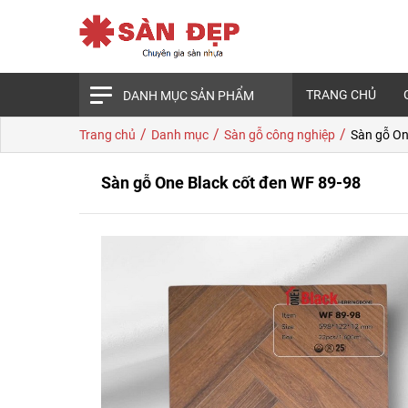
TRANG CHỦ
DANH MỤC SẢN PHẨM
/
/
/
Trang chủ
Danh mục
Sàn gỗ công nghiệp
Sàn gỗ On
Sàn gỗ One Black cốt đen WF 89-98