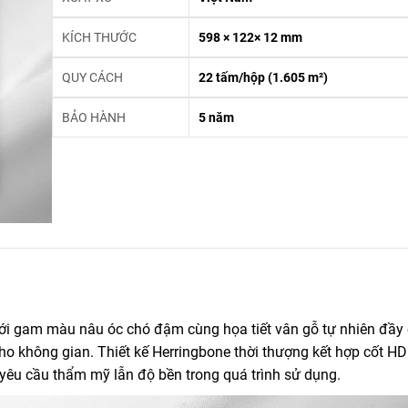
KÍCH THƯỚC
598 × 122× 12 mm
QUY CÁCH
22 tấm/hộp (1.605 m²)
BẢO HÀNH
5 năm
với gam màu nâu óc chó đậm cùng họa tiết vân gỗ tự nhiên đầy 
o không gian. Thiết kế Herringbone thời thượng kết hợp cốt H
êu cầu thẩm mỹ lẫn độ bền trong quá trình sử dụng.