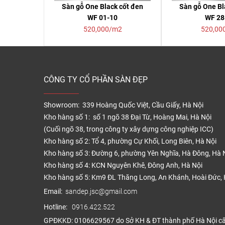
Sàn gỗ One Black cốt đen
Sàn gỗ One Bl
WF 01-10
WF 28
520,000/m2
520,00
CÔNG TY CỔ PHẦN SÀN ĐẸP
Showroom: 339 Hoàng Quốc Việt, Cầu Giấy, Hà Nội
Kho hàng số 1: số 1 ngõ 38 Đại Từ, Hoàng Mai, Hà Nội
(Cuối ngõ 38, trong công ty xây dựng công nghiệp ICC)
Kho hàng số 2: Tổ 4, phường Cự Khối, Long Biên, Hà Nội
Kho hàng số 3: Đường 6, phường Yên Nghĩa, Hà Đông, Hà 
Kho hàng số 4: KCN Nguyên Khê, Đông Anh, Hà Nội
Kho hàng số 5: Km9 ĐL Thăng Long, An Khánh, Hoài Đức, 
Email:
sandep.jsc@gmail.com
Hotline:
0916.422.522
GPĐKKD: 0106629567 do Sở KH & ĐT thành phố Hà Nội c