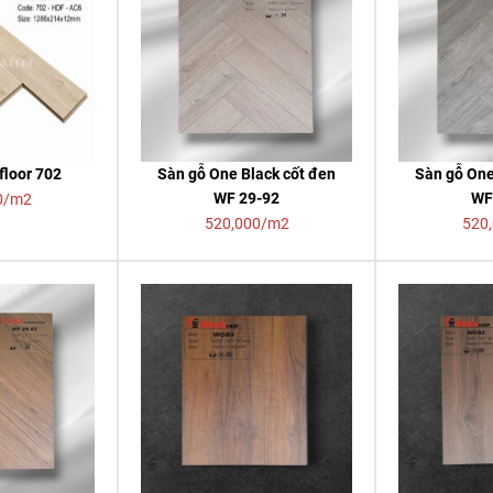
floor 702
Sàn gỗ One Black cốt đen
Sàn gỗ One
WF 29-92
WF
0/m2
520,000/m2
520