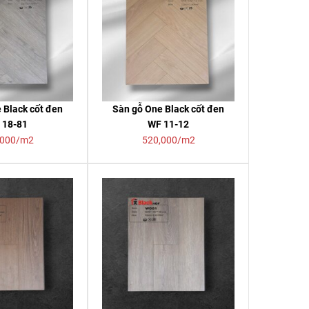
 Black cốt đen
Sàn gỗ One Black cốt đen
 18-81
WF 11-12
,000/m2
520,000/m2