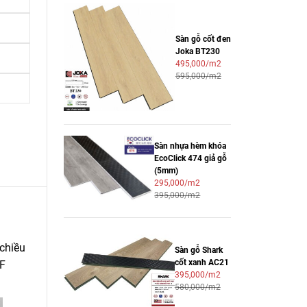
Sàn gỗ cốt đen
Joka BT230
495,000/m2
595,000/m2
Sàn nhựa hèm khóa
EcoClick 474 giả gỗ
(5mm)
295,000/m2
395,000/m2
chiều
Sàn gỗ Shark
cốt xanh AC21
DF
395,000/m2
580,000/m2