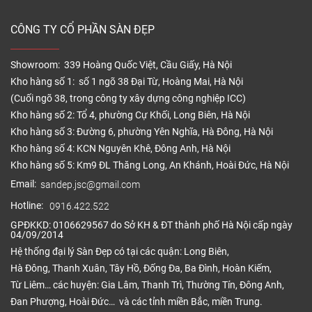
CÔNG TY CỔ PHẦN SÀN ĐẸP
Showroom: 339 Hoàng Quốc Việt, Cầu Giấy, Hà Nội
Kho hàng số 1: số 1 ngõ 38 Đại Từ, Hoàng Mai, Hà Nội
(Cuối ngõ 38, trong công ty xây dựng công nghiệp ICC)
Kho hàng số 2: Tổ 4, phường Cự Khối, Long Biên, Hà Nội
Kho hàng số 3: Đường 6, phường Yên Nghĩa, Hà Đông, Hà Nội
Kho hàng số 4: KCN Nguyên Khê, Đông Anh, Hà Nội
Kho hàng số 5: Km9 ĐL Thăng Long, An Khánh, Hoài Đức, Hà Nội
Email:
sandep.jsc@gmail.com
Hotline:
0916.422.522
GPĐKKD: 0106629567 do Sở KH & ĐT thành phố Hà Nội cấp ngày
04/09/2014
Hệ thống đại lý Sàn Đẹp có tại các quận: Long Biên,
Hà Đông, Thanh Xuân, Tây Hồ, Đống Đa, Ba Đình, Hoàn Kiếm,
Từ Liêm… các huyện: Gia Lâm, Thanh Trì, Thường Tín, Đông Anh,
Đan Phượng, Hoài Đức… và các tỉnh miền Bắc, miền Trung.