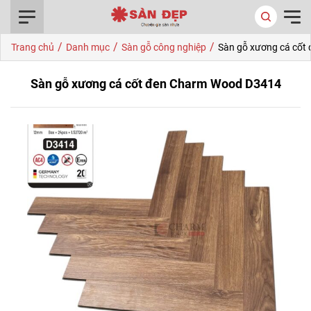
0916.422.522
/
/
/
Trang chủ
Danh mục
Sàn gỗ công nghiệp
Sàn gỗ xương cá cốt
Sàn gỗ xương cá cốt đen Charm Wood D3414