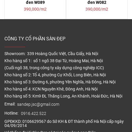
đen W089
đen W082
390,000/m2
390,000/m2
CÔNG TY CỔ PHẦN SÀN ĐẸP
Showroom: 339 Hoàng Quốc Việt, Cầu Giấy, Hà Nội
Kho hàng số 1: số 1 ngõ 38 Đại Từ, Hoàng Mai, Hà Nội
(Cuối ngõ 38, trong công ty xây dựng công nghiệp ICC)
Kho hàng số 2: Tổ 4, phường Cự Khối, Long Biên, Hà Nội
Kho hàng số 3: Đường 6, phường Yên Nghĩa, Hà Đông, Hà Nội
Kho hàng số 4: KCN Nguyên Khê, Đông Anh, Hà Nội
Kho hàng số 5: Km9 ĐL Thăng Long, An Khánh, Hoài Đức, Hà Nội
Email:
sandep.jsc@gmail.com
Hotline:
0916.422.522
GPĐKKD: 0106629567 do Sở KH & ĐT thành phố Hà Nội cấp ngày
04/09/2014