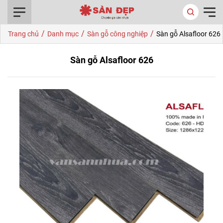
0916.422.522
/
/
/
Trang chủ
Danh mục
Sàn gỗ công nghiệp
Sàn gỗ Alsafloor 626
Sàn gỗ Alsafloor 626