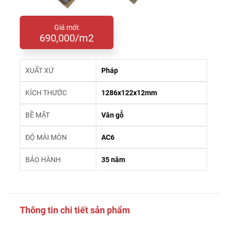
Giá mới:
690,000/m2
XUẤT XỨ
Pháp
KÍCH THƯỚC
1286x122x12mm
BỀ MẶT
Vân gỗ
ĐỘ MÀI MÒN
AC6
BẢO HÀNH
35 năm
Thông tin chi tiết sản phẩm