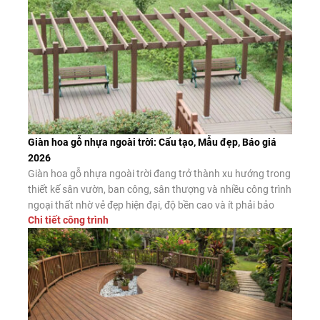
Giàn hoa gỗ nhựa ngoài trời: Cấu tạo, Mẫu đẹp, Báo giá
2026
Giàn hoa gỗ nhựa ngoài trời đang trở thành xu hướng trong
thiết kế sân vườn, ban công, sân thượng và nhiều công trình
ngoại thất nhờ vẻ đẹp hiện đại, độ bền cao và ít phải bảo
Chi tiết công trình
dưỡng. Đây là giải pháp thay thế hiệu quả cho giàn hoa gỗ
tự nhiên và giàn […]