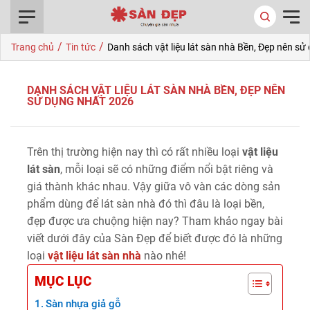
0916.422.522
/
/
Trang chủ
Tin tức
Danh sách vật liệu lát sàn nhà Bền, Đẹp nên s
DANH SÁCH VẬT LIỆU LÁT SÀN NHÀ BỀN, ĐẸP NÊN
SỬ DỤNG NHẤT 2026
Trên thị trường hiện nay thì có rất nhiều loại
vật liệu
lát sàn
, mỗi loại sẽ có những điểm nổi bật riêng và
giá thành khác nhau. Vậy giữa vô vàn các dòng sản
phẩm dùng để lát sàn nhà đó thì đâu là loại bền,
đẹp được ưa chuộng hiện nay? Tham khảo ngay bài
viết dưới đây của Sàn Đẹp để biết được đó là những
loại
vật liệu lát sàn nhà
nào nhé!
MỤC LỤC
Sàn nhựa giả gỗ