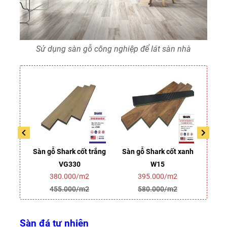
Sử dụng sàn gỗ công nghiệp để lát sàn nhà
 trắng
Sàn gỗ Shark cốt trắng
Sàn gỗ Shark cốt xanh
Sàn 
VG330
W15
2
380.000/m2
395.000/m2
2
455.000/m2
580.000/m2
Sàn đá tự nhiên