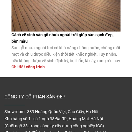
Cách vệ sinh sàn gỗ nhựa ngoài trời giúp sàn sạch đẹp,
bền màu
Sàn gỗ nhựa ngoài trời có khả năng chống nước, chống mối
mọt và chịu được điều kiện thời tiết khắc nghiệt. Tuy nhiên,
nếu không được vệ sinh định kỳ, bụi bẩn, lá cây, rong rêu hay
Chi tiết công trình
dầu mỡ vẫn có thể tích tụ trên bề mặt, làm giảm tính thẩm
mỹ và tăng […]
CÔNG TY CỔ PHẦN SÀN ĐẸP
Showroom: 339 Hoàng Quốc Việt, Cầu Giấy, Hà Nội
Kho hàng số 1: số 1 ngõ 38 Đại Từ, Hoàng Mai, Hà Nội
(Cuối ngõ 38, trong công ty xây dựng công nghiệp ICC)