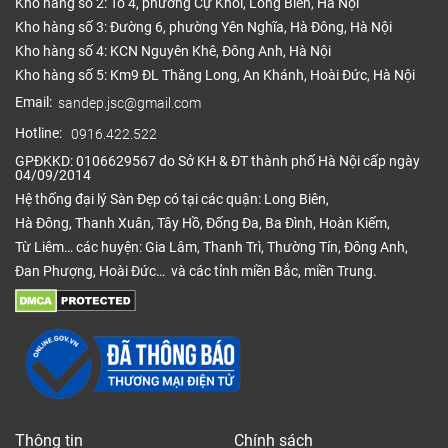
Kho hàng số 2: Tổ 4, phường Cự Khối, Long Biên, Hà Nội
Kho hàng số 3: Đường 6, phường Yên Nghĩa, Hà Đông, Hà Nội
Kho hàng số 4: KCN Nguyên Khê, Đông Anh, Hà Nội
Kho hàng số 5: Km9 ĐL Thăng Long, An Khánh, Hoài Đức, Hà Nội
Email:
sandep.jsc@gmail.com
Hotline:
0916.422.522
GPĐKKD: 0106629567 do Sở KH & ĐT thành phố Hà Nội cấp ngày
04/09/2014
Hệ thống đại lý Sàn Đẹp có tại các quận: Long Biên,
Hà Đông, Thanh Xuân, Tây Hồ, Đống Đa, Ba Đình, Hoàn Kiếm,
Từ Liêm… các huyện: Gia Lâm, Thanh Trì, Thường Tín, Đông Anh,
Đan Phượng, Hoài Đức… và các tỉnh miền Bắc, miền Trung.
Thông tin
Chính sách