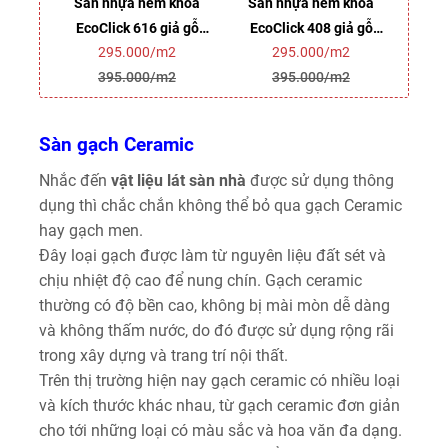
khóa
Sàn nhựa hèm khóa
Sàn nhựa hèm khóa
Sàn
ả gỗ
EcoClick 616 giả gỗ
EcoClick 408 giả gỗ
Eco
2
295.000/m2
295.000/m2
(5mm)
(5mm)
2
395.000/m2
395.000/m2
Sàn gạch Ceramic
Nhắc đến
vật liệu lát sàn nhà
được sử dụng thông
dụng thì chắc chắn không thể bỏ qua gạch Ceramic
hay gạch men.
Đây loại gạch được làm từ nguyên liệu đất sét và
chịu nhiệt độ cao để nung chín. Gạch ceramic
thường có độ bền cao, không bị mài mòn dễ dàng
và không thấm nước, do đó được sử dụng rộng rãi
trong xây dựng và trang trí nội thất.
Trên thị trường hiện nay gạch ceramic có nhiều loại
và kích thước khác nhau, từ gạch ceramic đơn giản
cho tới những loại có màu sắc và hoa văn đa dạng.