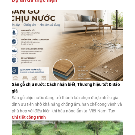
Sàn gỗ chịu nước: Cách nhận biết, Thương hiệu tốt & Báo
giá
Sàn gỗ chịu nước đang trở thành lựa chọn được nhiều gia
đình ưu tiên nhờ khả năng chống ẩm, hạn chế cong vênh và
phù hợp với điều kiện khí hậu nóng ẩm tại Việt Nam. Tuy
Chi tiết công trình
nhiên, không phải sản phẩm nào được quảng cáo là “chịu
nước” cũng có chất lượng như […]