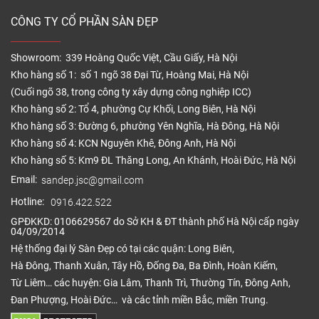
CÔNG TY CỔ PHẦN SÀN ĐẸP
Showroom: 339 Hoàng Quốc Việt, Cầu Giấy, Hà Nội
Kho hàng số 1: số 1 ngõ 38 Đại Từ, Hoàng Mai, Hà Nội
(Cuối ngõ 38, trong công ty xây dựng công nghiệp ICC)
Kho hàng số 2: Tổ 4, phường Cự Khối, Long Biên, Hà Nội
Kho hàng số 3: Đường 6, phường Yên Nghĩa, Hà Đông, Hà Nội
Kho hàng số 4: KCN Nguyên Khê, Đông Anh, Hà Nội
Kho hàng số 5: Km9 ĐL Thăng Long, An Khánh, Hoài Đức, Hà Nội
Email:
sandep.jsc@gmail.com
Hotline:
0916.422.522
GPĐKKD: 0106629567 do Sở KH & ĐT thành phố Hà Nội cấp ngày
04/09/2014
Hệ thống đại lý Sàn Đẹp có tại các quận: Long Biên,
Hà Đông, Thanh Xuân, Tây Hồ, Đống Đa, Ba Đình, Hoàn Kiếm,
Từ Liêm… các huyện: Gia Lâm, Thanh Trì, Thường Tín, Đông Anh,
Đan Phượng, Hoài Đức… và các tỉnh miền Bắc, miền Trung.