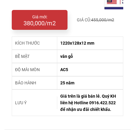
Giá mới:
GIÁ CŨ:
455,000/m2
380,000/m2
KÍCH THƯỚC
1220x128x12 mm
BỀ MẶT
vân gỗ
ĐỘ MÀI MÒN
AC5
BẢO HÀNH
25 năm
Giá trên là giá bán lẻ. Quý KH
LƯU Ý
liên hệ Hotline 0916.422.522
để nhận ưu đãi chiết khấu.