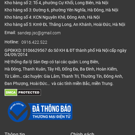
Kho hàng số 2: Tổ 4, phường Cự Khối, Long Biên, Hà Nội
Kho hàng số 3: Đường 6, phường Yên Nghĩa, Hà Đông, Hà Nội
Kho hàng số 4: KCN Nguyên Khê, Đông Anh, Hà Nội
Kho hàng số 5: Km9 ĐL Thăng Long, An Khánh, Hoài Đức, Hà Nội
Email:
sandep.jsc@gmail.com
Hotline:
0916.422.522
GPĐKKD: 0106629567 do Sở KH & ĐT thành phố Hà Nội cấp ngày
04/09/2014
Hệ thống đại lý Sàn Đẹp có tại các quận: Long Biên,
Hà Đông, Thanh Xuân, Tây Hồ, Đống Đa, Ba Đình, Hoàn Kiếm,
Từ Liêm… các huyện: Gia Lâm, Thanh Trì, Thường Tín, Đông Anh,
Đan Phượng, Hoài Đức… và các tỉnh miền Bắc, miền Trung.
Thông tin
Chính sách