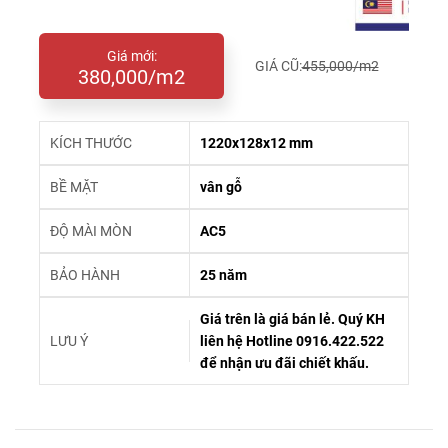
Giá mới:
GIÁ CŨ:
455,000/m2
380,000/m2
KÍCH THƯỚC
1220x128x12 mm
BỀ MẶT
vân gỗ
ĐỘ MÀI MÒN
AC5
BẢO HÀNH
25 năm
Giá trên là giá bán lẻ. Quý KH
LƯU Ý
liên hệ Hotline 0916.422.522
để nhận ưu đãi chiết khấu.