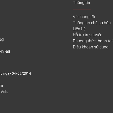
Thông tin
 1000m. Ván vinyl này có sự đồng nhất về vật liệu màu sắc t
 phần đồng nhất, nên hình thức trang trí thường giới hạn ở c
ưa các chất phủ tạo màu trong giai đoạn nhựa lỏng. Để tạo ra 
Về chúng tôi
chú ý, các nhà sản xuất chuyển sang công nghệ in hiện đại và
Thông tin chủ sở hữu
Liên hệ
hiều lớp, các nhà sản xuất ván sàn nhựa kháng khuẩn thường tạ
Hỗ trợ trực tuyến
 tạo sàn nhựa Vinyl kháng khuẩn
Nội
Phương thức thanh to
Điều khoản sử dụng
hựa vinyl kháng khuẩn gồm 2 loại chính bao gồm các tấm vinyl
Hà Nội
hất. Vậy sự khác biệt giữa chúng là gì?
 đều được gọi là Sàn vinyl kháng khuẩn. Nguyên liệu chính củ
ều thuộc sàn PVC nhưng chúng khá khác nhau. Hãy cùng xem chi
ấp ngày 04/09/2014
 nghĩa, Cấu trúc của sàn vinyl đồng nhất và không đ
ếm,
ấu tạo
 Anh,
.