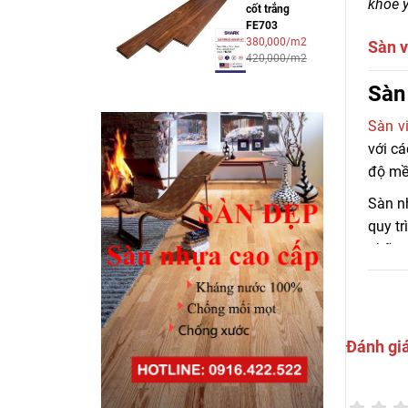
khỏe y
cốt trắng
FE703
380,000/m2
Sàn v
420,000/m2
Sàn 
Chuyê
giá s
Sàn v
với cá
độ mề
Sàn n
quy t
những
Đánh gi