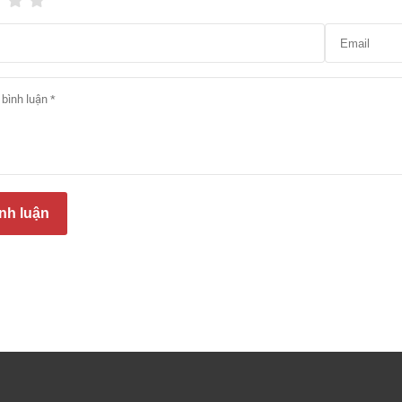
nh luận
Sàn vinyl kháng khuẩn lắp bệ
uộn sàn vinyl kháng khuẩn được sản xuất theo cách này sau