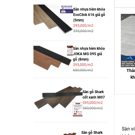
Sàn nhựa hèm khóa
EcoClick 616 giả gỗ
(5mm)
295,000/m2
395,000/m2
Sàn nhựa hèm khóa
JOKA MG 095 giả
gỗ (8mm)
395,000/m2
680,000/m2
Thảm
kh
Sàn gỗ Shark
cốt xanh M07
395,000/m2
580,000/m2
Sàn vi
Sàn gỗ Shark