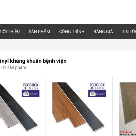
GIỚI THIỆU
SẢN PHẨM
CÔNG TRÌNH
BẢNG GIÁ
TIN TỨ
inyl kháng khuẩn bệnh viện
ó
31
sản phẩm