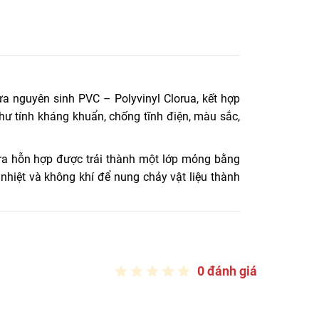
kết chất lượng, giá rẻ. LH 0916.422.522 để nhận báo
ựa nguyên sinh PVC – Polyvinyl Clorua, kết hợp
hư tính kháng khuẩn, chống tĩnh điện, màu sắc,
ra hỗn hợp được trải thành một lớp mỏng bằng
nhiệt và không khí để nung chảy vật liệu thành
0 đánh giá