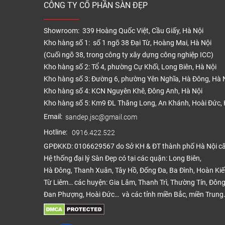
CÔNG TY CỔ PHẦN SÀN ĐẸP
100 –
thành
Showroom: 339 Hoàng Quốc Việt, Cầu Giấy, Hà Nội
việc đ
Kho hàng số 1: số 1 ngõ 38 Đại Từ, Hoàng Mai, Hà Nội
được 
(Cuối ngõ 38, trong công ty xây dựng công nghiệp ICC)
dựng n
Kho hàng số 2: Tổ 4, phường Cự Khối, Long Biên, Hà Nội
Cấu
Kho hàng số 3: Đường 6, phường Yên Nghĩa, Hà Đông, Hà 
Kho hàng số 4: KCN Nguyên Khê, Đông Anh, Hà Nội
Sàn n
Kho hàng số 5: Km9 ĐL Thăng Long, An Khánh, Hoài Đức, 
đồng n
Email:
sandep.jsc@gmail.com
Cả hai
Hotline:
0916.422.522
hai đ
GPĐKKD: 0106629567 do Sở KH & ĐT thành phố Hà Nội c
Định
Hệ thống đại lý Sàn Đẹp có tại các quận: Long Biên,
Hà Đông, Thanh Xuân, Tây Hồ, Đống Đa, Ba Đình, Hoàn Ki
Xét C
Từ Liêm… các huyện: Gia Lâm, Thanh Trì, Thường Tín, Đông
Đan Phượng, Hoài Đức… và các tỉnh miền Bắc, miền Trung