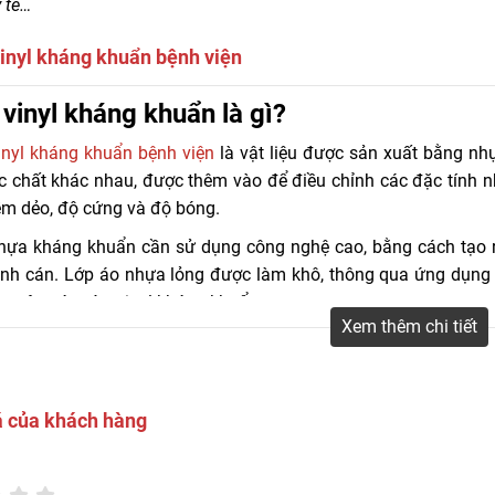
 tế…
inyl kháng khuẩn bệnh viện
vinyl kháng khuẩn là gì?
n cung cấp sàn nhựa vinyl kháng khuẩn bệnh viện, y tế, phòng mổ. Cam 
àn vinyl kháng khuẩn
inyl kháng khuẩn bệnh viện
là vật liệu được sản xuất bằng nh
c chất khác nhau, được thêm vào để điều chỉnh các đặc tính n
m dẻo, độ cứng và độ bóng.
hựa kháng khuẩn cần sử dụng công nghệ cao, bằng cách tạo 
rình cán. Lớp áo nhựa lỏng được làm khô, thông qua ứng dụng 
 cuộn ván sàn vinyl kháng khuẩn.
Xem thêm chi tiết
á của khách hàng