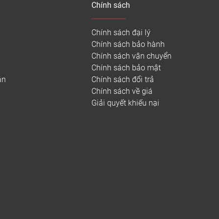
Chính sách
hiết kế giống nhau từ trên xuống dưới. Do các
ác khối màu hoặc hoa văn được tạo ra thông qua
sự thay đổi của thiết kế mà sàn nhựa bệnh viện
Chính sách đại lý
 kết cấu nhiều lớp, không đồng nhất. Trong xây
Chính sách bảo hành
Chính sách vận chuyển
o ra một lớp plastisol bọt dày khoảng 25 mils.
Chính sách bảo mật
án
Chính sách đổi trả
Chính sách về giá
 đồng nhất và các tấm vinyl kháng khuẩn không
Giải quyết khiếu nại
a chúng chủ yếu là nhựa nguyên sinh. Mặc dù cả
 tiết.
ồng nhất