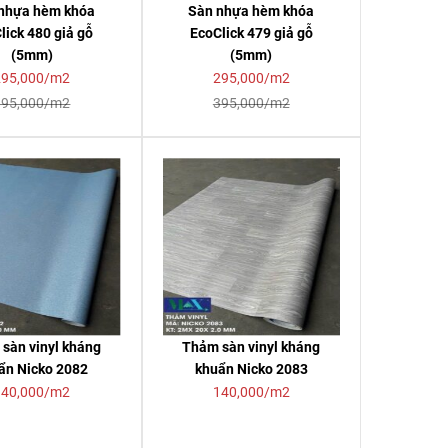
nhựa hèm khóa
Sàn nhựa hèm khóa
lick 480 giả gỗ
EcoClick 479 giả gỗ
(5mm)
(5mm)
295,000/m2
295,000/m2
395,000/m2
395,000/m2
sàn vinyl kháng
Thảm sàn vinyl kháng
ẩn Nicko 2082
khuẩn Nicko 2083
140,000/m2
140,000/m2