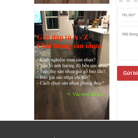
Gửi bì
Các c