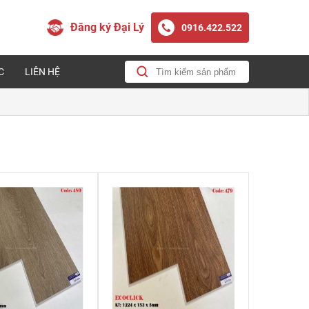
Đăng ký Đại Lý
0916.422.522
C
LIÊN HỆ