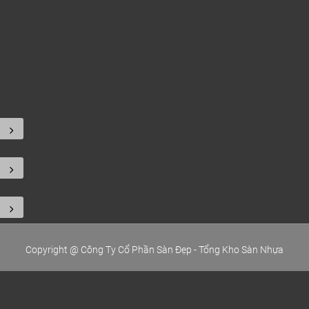
Copyright @ Công Ty Cổ Phần Sàn Đẹp - Tổng Kho Sàn Nhựa