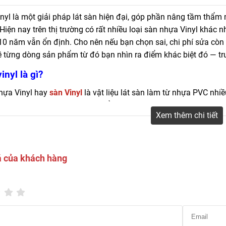
hật mẫu mã và giá sàn nhựa vinyl mới nhất. Có sẵn dán keo, hèm khóa, 
nyl là một giải pháp lát sàn hiện đại, góp phần nâng tầm thẩm
 tiết kiệm chi phí.
Hiện nay trên thị trường có rất nhiều loại sàn nhựa Vinyl khác 
0 năm vẫn ổn định. Cho nên nếu bạn chọn sai, chi phí sửa còn ca
 từng dòng sản phẩm từ đó bạn nhìn ra điểm khác biệt đó — trư
inyl là gì?
hựa Vinyl hay
sàn Vinyl
là vật liệu lát sàn làm từ nhựa PVC nhi
độ bền nên phù hợp sử dụng để lát nền nhà ở (phòng khách, ph
Xem thêm chi tiết
 làm việc, phòng họp, hành lang…), cửa hàng, trung tâm thương m
 tập gym, spa, salon tóc…
á của khách hàng