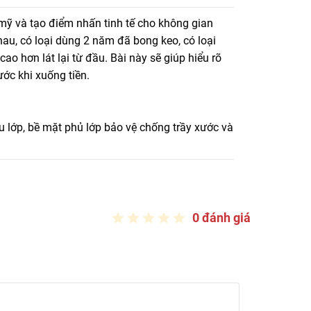
kháng khuẩn... Tư vấn chọn sàn vinyl cho từng không
 mỹ và tạo điểm nhấn tinh tế cho không gian
nhau, có loại dùng 2 năm đã bong keo, có loại
o hơn lát lại từ đầu. Bài này sẽ giúp hiểu rõ
ớc khi xuống tiền.
ều lớp, bề mặt phủ lớp bảo vệ chống trầy xước và
òng ngủ, nhà bếp, ban công…), văn phòng
ại, siêu thị, bệnh viện, trường học, nhà trẻ,
0 đánh giá