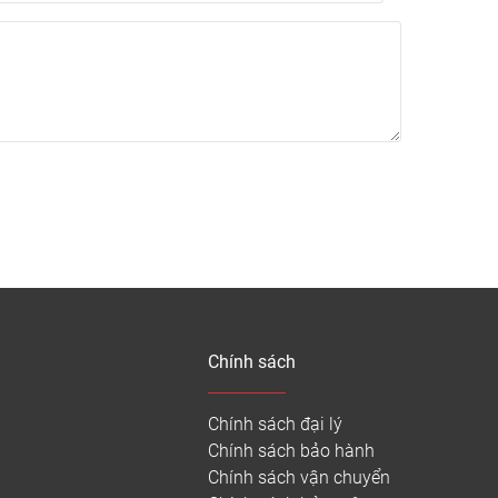
g gian khác nhau
Chính sách
Chính sách đại lý
 gỗ, giả đá, giả thảm khi thi công cần sử dụng
Chính sách bảo hành
Chính sách vận chuyển