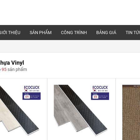
GIỚI THIỆU
SẢN PHẨM
CÔNG TRÌNH
BẢNG GIÁ
TIN TỨ
hựa Vinyl
ó
95
sản phẩm