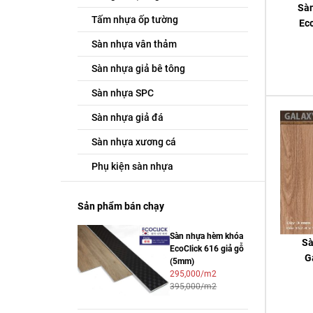
Sà
Tấm nhựa ốp tường
Eco
Sàn nhựa vân thảm
Sàn nhựa giả bê tông
Sàn nhựa SPC
Sàn nhựa giả đá
Sàn nhựa xương cá
Phụ kiện sàn nhựa
Sản phẩm bán chạy
Sàn nhựa hèm khóa
Sà
EcoClick 616 giả gỗ
G
(5mm)
295,000/m2
395,000/m2