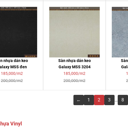
n nhựa dán keo
Sàn nhựa dán keo
Sàn
alaxy MSS đen
Galaxy MSS 3204
Gal
185,000/m2
185,000/m2
200,000/m2
200,000/m2
←
1
2
3
…
8
hựa Vinyl