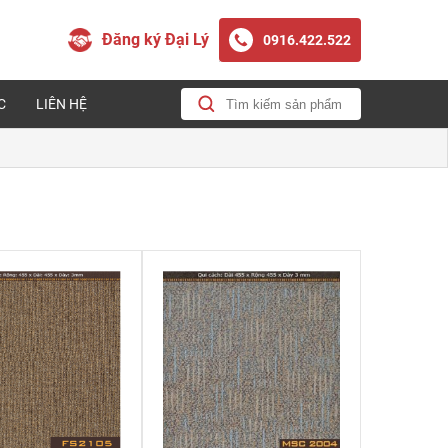
Đăng ký Đại Lý
0916.422.522
C
LIÊN HỆ