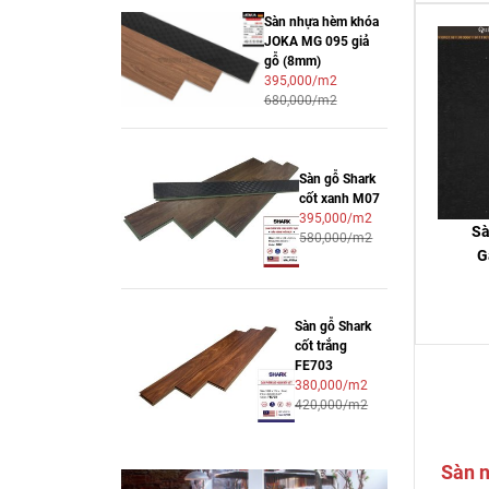
Sàn nhựa hèm khóa
JOKA MG 095 giả
gỗ (8mm)
395,000/m2
680,000/m2
Sàn gỗ Shark
cốt xanh M07
395,000/m2
Sà
580,000/m2
G
Sàn gỗ Shark
cốt trắng
FE703
380,000/m2
420,000/m2
Sàn n