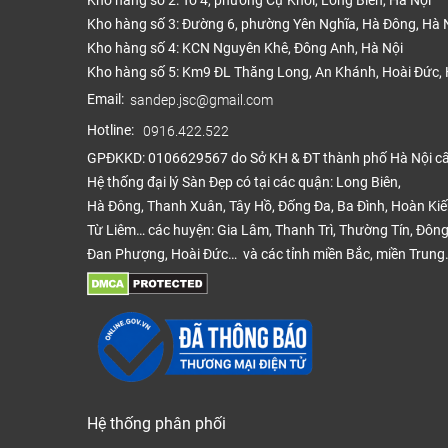
Kho hàng số 2: Tổ 4, phường Cự Khối, Long Biên, Hà Nội
Kho hàng số 3: Đường 6, phường Yên Nghĩa, Hà Đông, Hà 
Kho hàng số 4: KCN Nguyên Khê, Đông Anh, Hà Nội
Kho hàng số 5: Km9 ĐL Thăng Long, An Khánh, Hoài Đức, 
Email:
sandep.jsc@gmail.com
Hotline:
0916.422.522
GPĐKKD: 0106629567 do Sở KH & ĐT thành phố Hà Nội c
Hệ thống đại lý Sàn Đẹp có tại các quận: Long Biên,
Hà Đông, Thanh Xuân, Tây Hồ, Đống Đa, Ba Đình, Hoàn Ki
Từ Liêm… các huyện: Gia Lâm, Thanh Trì, Thường Tín, Đông
Đan Phượng, Hoài Đức… và các tỉnh miền Bắc, miền Trung
Hệ thống phân phối