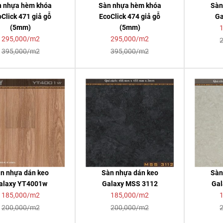
n nhựa hèm khóa
Sàn nhựa hèm khóa
Sàn
Click 471 giả gỗ
EcoClick 474 giả gỗ
Ga
(5mm)
(5mm)
295,000/m2
295,000/m2
395,000/m2
395,000/m2
n nhựa dán keo
Sàn nhựa dán keo
Sàn
alaxy YT4001w
Galaxy MSS 3112
Gal
185,000/m2
185,000/m2
200,000/m2
200,000/m2