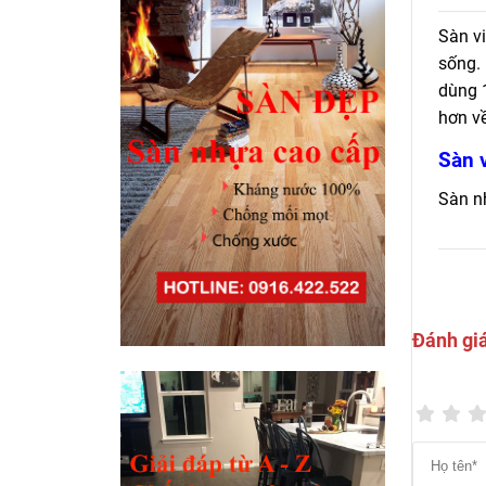
Cập n
Sàn vi
gian –
sống. 
dùng 1
hơn về
Sàn v
Sàn n
tăng 
(phòng
phòng
Đánh gi