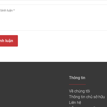
nh luận
Sàn Vinyl ứng dụng trong nhiều khôn
oại sàn nhựa Vinyl trên thị trường
Thông tin
inyl dán keo
Về chúng tôi
 dòng sàn Vinyl thiết kế độ dày 2 – 3mm với nhiều tông màu giả
Thông tin chủ sở hữu
keo dán chuyên dụng.
Liên hệ