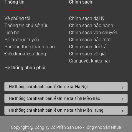
Thông tin
Chính sách
Về chúng tôi
Chính sách đại lý
Thông tin chủ sở hữu
Chính sách bảo hành
Liên hệ
Chính sách vận chuyển
Hỗ trợ trực tuyến
Chính sách bảo mật
Phương thức thanh toán
Chính sách đổi trả
Điều khoản sử dụng
Chính sách về giá
Giải quyết khiếu nại
Hệ thống phân phối
Sàn nhựa Galaxy lắp kiểu xương cá
3. Bền bỉ, chịu nước tốt
Hệ thống chi nhánh bán lẻ Online tại Hà Nội
Sàn nhựa cao cấp rất bền, có thể chịu được mật độ
giao thông cao và nhiều tác động ngoại lực. Đó là
Hệ thống chi nhánh bán lẻ Online tại tỉnh Miền Bắc
một trong những lý do nó có thể lắp đặt trong mọi
Hệ thống chi nhánh bán lẻ Online tại tỉnh Miền Trung
khu vực công cộng, nhà riêng, nhà bếp, phòng tắm,
phòng giặt là, và mọi khu vực trong nhà. Nếu bạn
đang tìm kiếm một lựa chọn lâu dài, đừng tìm đâu
Copyright @ Công Ty Cổ Phần Sàn Đẹp - Tổng Kho Sàn Nhựa