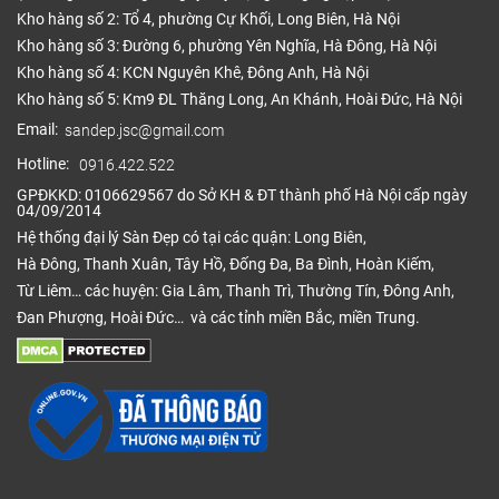
hiện có, không cần thiết phải loại bỏ sàn cũ. Do dễ
Kho hàng số 2: Tổ 4, phường Cự Khối, Long Biên, Hà Nội
dàng lắp đặt lên bạn có thể tự thi công hoặc thuê
Kho hàng số 3: Đường 6, phường Yên Nghĩa, Hà Đông, Hà Nội
thợ thi công tại Sàn Đẹp. Sàn nhựa Việt Nam có kích
Kho hàng số 4: KCN Nguyên Khê, Đông Anh, Hà Nội
thước đa dạng lên dễ dàng lắp đặt các kiểu theo
Kho hàng số 5: Km9 ĐL Thăng Long, An Khánh, Hoài Đức, Hà Nội
phong cách riêng biệt như lắp kiểu chữ v, kiểu xương
Email:
sandep.jsc@gmail.com
cá, kiểu đuổi,..
Hotline:
0916.422.522
GPĐKKD: 0106629567 do Sở KH & ĐT thành phố Hà Nội cấp ngày
04/09/2014
Hệ thống đại lý Sàn Đẹp có tại các quận: Long Biên,
Hà Đông, Thanh Xuân, Tây Hồ, Đống Đa, Ba Đình, Hoàn Kiếm,
Từ Liêm… các huyện: Gia Lâm, Thanh Trì, Thường Tín, Đông Anh,
Đan Phượng, Hoài Đức… và các tỉnh miền Bắc, miền Trung.