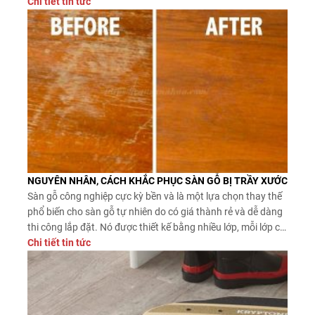
nghiệp phù hợp bạn cần test mẫu nhựa, mẫu gỗ sàn công
Chi tiết tin tức
nghiệp
NGUYÊN NHÂN, CÁCH KHẮC PHỤC SÀN GỖ BỊ TRẦY XƯỚC
Sàn gỗ công nghiệp cực kỳ bền và là một lựa chọn thay thế
phổ biến cho sàn gỗ tự nhiên do có giá thành rẻ và dễ dàng
thi công lắp đặt. Nó được thiết kế bằng nhiều lớp, mỗi lớp có
một chức năng bảo vệ riêng biệt. Nhưng sàn gỗ vẫn bị trầy
Chi tiết tin tức
xước do nhiều nguyên nhân, việc thay thế sẽ trở lên khó
khăn hơn