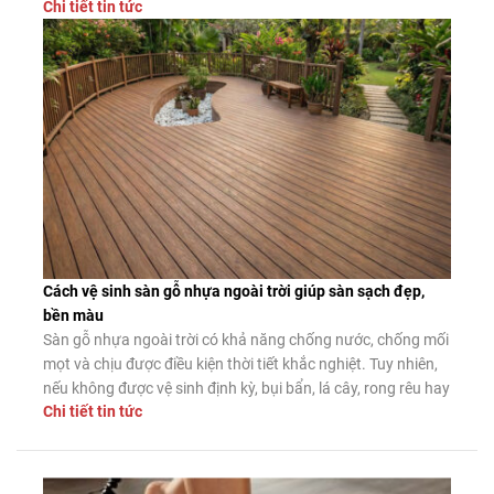
Chi tiết tin tức
dưỡng. Đây là giải pháp thay thế hiệu quả cho giàn hoa gỗ
tự nhiên và giàn […]
Cách vệ sinh sàn gỗ nhựa ngoài trời giúp sàn sạch đẹp,
bền màu
Sàn gỗ nhựa ngoài trời có khả năng chống nước, chống mối
mọt và chịu được điều kiện thời tiết khắc nghiệt. Tuy nhiên,
nếu không được vệ sinh định kỳ, bụi bẩn, lá cây, rong rêu hay
Chi tiết tin tức
dầu mỡ vẫn có thể tích tụ trên bề mặt, làm giảm tính thẩm
mỹ và tăng […]