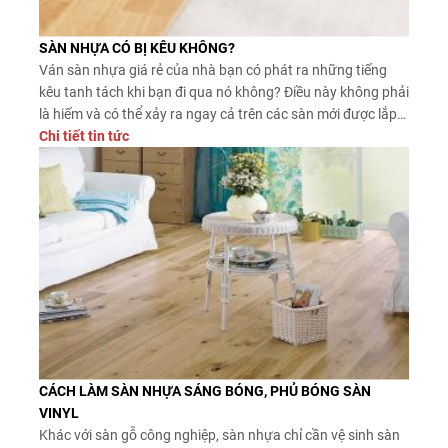
SÀN NHỰA CÓ BỊ KÊU KHÔNG?
Ván sàn nhựa giá rẻ của nhà bạn có phát ra những tiếng
kêu tanh tách khi bạn đi qua nó không? Điều này không phải
là hiếm và có thể xảy ra ngay cả trên các sàn mới được lắp
đặt. May mắn thay, có một số cách để khắc phục sự cố này.
Chi tiết tin tức
CÁCH LÀM SÀN NHỰA SÁNG BÓNG, PHỦ BÓNG SÀN
VINYL
Khác với sàn gỗ công nghiệp, sàn nhựa chỉ cần vệ sinh sàn