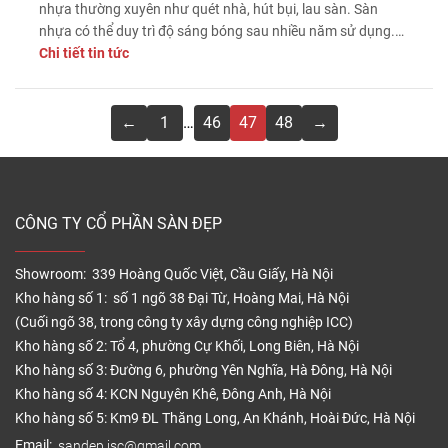
nhựa thường xuyên như quét nhà, hút bụi, lau sàn. Sàn
nhựa có thể duy trì độ sáng bóng sau nhiều năm sử dụng.
Việc làm sàn nhựa sáng bóng hoặc phủ bóng, có thể mang
Chi tiết tin tức
lại cho sàn nhà bạn mới đẹp, lấp lánh. May mắn thay, điều
này bạn có thể tự hoàn thành công việc này bằng những
nguồn sẵn có.
←
1
…
46
47
48
→
CÔNG TY CỔ PHẦN SÀN ĐẸP
Showroom: 339 Hoàng Quốc Việt, Cầu Giấy, Hà Nội
Kho hàng số 1: số 1 ngõ 38 Đại Từ, Hoàng Mai, Hà Nội
(Cuối ngõ 38, trong công ty xây dựng công nghiệp ICC)
Kho hàng số 2: Tổ 4, phường Cự Khối, Long Biên, Hà Nội
Kho hàng số 3: Đường 6, phường Yên Nghĩa, Hà Đông, Hà Nội
Kho hàng số 4: KCN Nguyên Khê, Đông Anh, Hà Nội
Kho hàng số 5: Km9 ĐL Thăng Long, An Khánh, Hoài Đức, Hà Nội
Email:
sandep.jsc@gmail.com