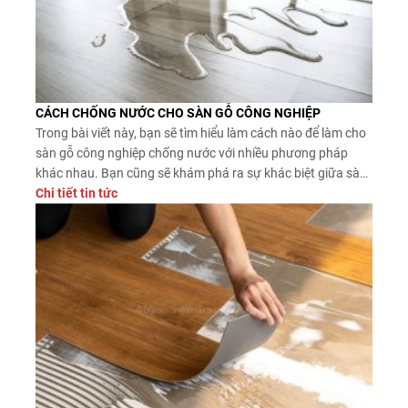
CÁCH CHỐNG NƯỚC CHO SÀN GỖ CÔNG NGHIỆP
Trong bài viết này, bạn sẽ tìm hiểu làm cách nào để làm cho
sàn gỗ công nghiệp chống nước với nhiều phương pháp
khác nhau. Bạn cũng sẽ khám phá ra sự khác biệt giữa sàn
chống thấm và sàn gỗ chịu nước, liệu làm cách đó có phải
Chi tiết tin tức
lựa chọn tốt không? Và những điều lưu ý khi quyết định sử
dụng các kỹ thuật Sàn Đẹp đưa ra.