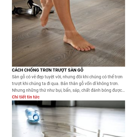
CÁCH CHỐNG TRƠN TRƯỢT SÀN GỖ
Sàn gỗ có vẻ đẹp tuyệt vời, nhưng đôi khi chúng có thể trơn
trượt khi chúng ta đi qua. Bản thân gỗ vốn dĩ không trơn.
Nhưng những thứ như bụi, bẩn, sáp, chất đánh bóng được
sử dụng để tạo bề mặt sáng bóng có thể làm cho ván sàn
Chi tiết tin tức
gỗ trơn bóng.