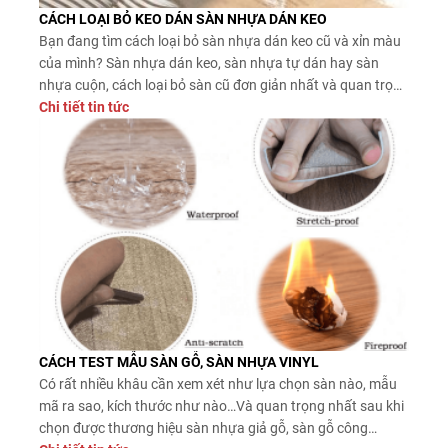
CÁCH LOẠI BỎ KEO DÁN SÀN NHỰA DÁN KEO
Bạn đang tìm cách loại bỏ sàn nhựa dán keo cũ và xỉn màu
của mình? Sàn nhựa dán keo, sàn nhựa tự dán hay sàn
nhựa cuộn, cách loại bỏ sàn cũ đơn giản nhất và quan trọng
là cách loại bỏ lớp keo dán dưới nền nhà khi thi công lắp đặt
Chi tiết tin tức
sàn nhựa dán. Những vết keo hay sàn này có thể rất khó lấy
ra, đặc biệt nếu bạn sử dụng chúng trong nhiều năm và
chúng bị dính chặt vào lớp nền nhà.
CÁCH TEST MẪU SÀN GỖ, SÀN NHỰA VINYL
Có rất nhiều khâu cần xem xét như lựa chọn sàn nào, mẫu
mã ra sao, kích thước như nào…Và quan trọng nhất sau khi
chọn được thương hiệu sàn nhựa giả gỗ, sàn gỗ công