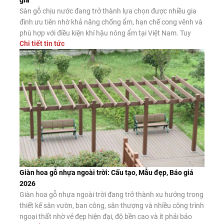
giá
Sàn gỗ chịu nước đang trở thành lựa chọn được nhiều gia
đình ưu tiên nhờ khả năng chống ẩm, hạn chế cong vênh và
phù hợp với điều kiện khí hậu nóng ẩm tại Việt Nam. Tuy
Chi tiết tin tức
nhiên, không phải sản phẩm nào được quảng cáo là “chịu
nước” cũng có chất lượng như […]
Giàn hoa gỗ nhựa ngoài trời: Cấu tạo, Mẫu đẹp, Báo giá
2026
Giàn hoa gỗ nhựa ngoài trời đang trở thành xu hướng trong
thiết kế sân vườn, ban công, sân thượng và nhiều công trình
ngoại thất nhờ vẻ đẹp hiện đại, độ bền cao và ít phải bảo