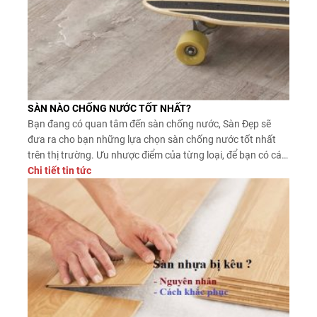
SÀN NÀO CHỐNG NƯỚC TỐT NHẤT?
Bạn đang có quan tâm đến sàn chống nước, Sàn Đẹp sẽ
đưa ra cho bạn những lựa chọn sàn chống nước tốt nhất
trên thị trường. Ưu nhược điểm của từng loại, để bạn có cái
nhìn khách quan nhất từng loại sàn, để lựa chọn sàn chống
Chi tiết tin tức
nước phù hợp với gia đình.