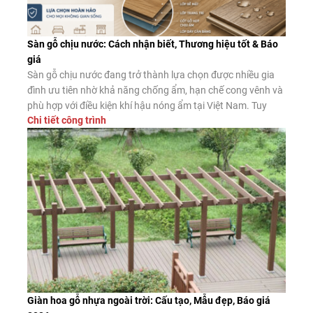
Sàn gỗ chịu nước: Cách nhận biết, Thương hiệu tốt & Báo
giá
Sàn gỗ chịu nước đang trở thành lựa chọn được nhiều gia
đình ưu tiên nhờ khả năng chống ẩm, hạn chế cong vênh và
phù hợp với điều kiện khí hậu nóng ẩm tại Việt Nam. Tuy
Chi tiết công trình
nhiên, không phải sản phẩm nào được quảng cáo là “chịu
nước” cũng có chất lượng như […]
Giàn hoa gỗ nhựa ngoài trời: Cấu tạo, Mẫu đẹp, Báo giá