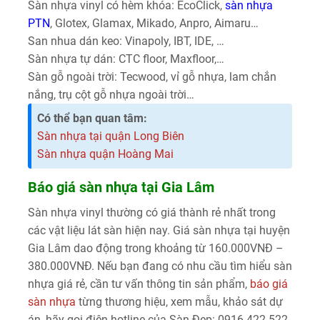
Sàn nhựa vinyl có hèm khóa: EcoClick,
sàn nhựa
PTN
, Glotex, Glamax, Mikado, Anpro, Aimaru…
San nhua dán keo: Vinapoly, IBT, IDE, …
Sàn nhựa tự dán: CTC floor, Maxfloor,…
Sàn gỗ ngoài trời: Tecwood, vỉ gỗ nhựa, lam chắn
nắng, trụ cột gỗ nhựa ngoài trời…
Có thể bạn quan tâm:
Sàn nhựa tại quận Long Biên
Sàn nhựa quận Hoàng Mai
Báo giá sàn nhựa tại Gia Lâm
Sàn nhựa vinyl thường có giá thành rẻ nhất trong
các vật liệu lát sàn hiện nay. Giá sàn nhựa tại huyện
Gia Lâm dao động trong khoảng từ 160.000VNĐ –
380.000VNĐ. Nếu bạn đang có nhu cầu tìm hiểu sàn
nhựa giá rẻ, cần tư vấn thông tin sản phẩm,
báo giá
sàn nhựa
từng thương hiệu, xem mẫu, khảo sát dự
án, hãy gọi điện hotline của Sàn Đẹp: 0916.422.522.