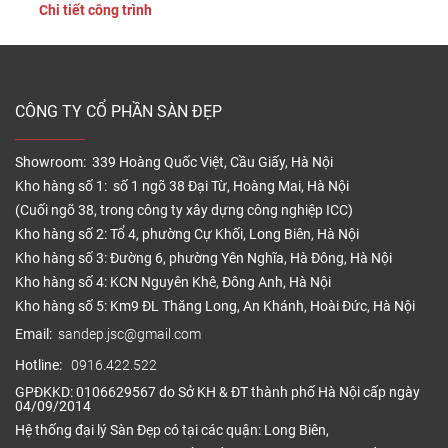
Chi tiết công trình
dầu mỡ vẫn có thể tích tụ trên bề mặt, làm giảm tính thẩm
mỹ và tăng […]
CÔNG TY CỔ PHẦN SÀN ĐẸP
Showroom: 339 Hoàng Quốc Việt, Cầu Giấy, Hà Nội
Kho hàng số 1: số 1 ngõ 38 Đại Từ, Hoàng Mai, Hà Nội
(Cuối ngõ 38, trong công ty xây dựng công nghiệp ICC)
Kho hàng số 2: Tổ 4, phường Cự Khối, Long Biên, Hà Nội
Kho hàng số 3: Đường 6, phường Yên Nghĩa, Hà Đông, Hà Nội
Kho hàng số 4: KCN Nguyên Khê, Đông Anh, Hà Nội
Kho hàng số 5: Km9 ĐL Thăng Long, An Khánh, Hoài Đức, Hà Nội
Email:
sandep.jsc@gmail.com
Hotline:
0916.422.522
GPĐKKD: 0106629567 do Sở KH & ĐT thành phố Hà Nội cấp ngày
04/09/2014
Hệ thống đại lý Sàn Đẹp có tại các quận: Long Biên,