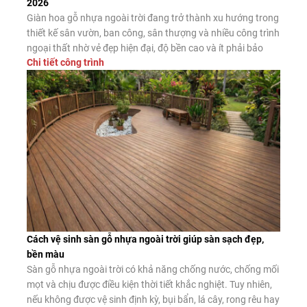
2026
Giàn hoa gỗ nhựa ngoài trời đang trở thành xu hướng trong
thiết kế sân vườn, ban công, sân thượng và nhiều công trình
ngoại thất nhờ vẻ đẹp hiện đại, độ bền cao và ít phải bảo
Chi tiết công trình
dưỡng. Đây là giải pháp thay thế hiệu quả cho giàn hoa gỗ
tự nhiên và giàn […]
Cách vệ sinh sàn gỗ nhựa ngoài trời giúp sàn sạch đẹp,
bền màu
Sàn gỗ nhựa ngoài trời có khả năng chống nước, chống mối
mọt và chịu được điều kiện thời tiết khắc nghiệt. Tuy nhiên,
nếu không được vệ sinh định kỳ, bụi bẩn, lá cây, rong rêu hay