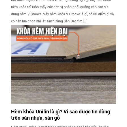
Rất nhiều người khi tìm hiểu về sàn gỗ công nghiệp hay sàn nhựa
hèm khóa thì luôn thấy các đơn vị phân phối quảng cáo sàn sử
dụng hèm V Groove. Vậy hèm khóa V Groove là gì, có ưu điểm gì và
có nên lựa chọn khi lát sàn? Cùng Sàn Đẹp tìm […]
Hèm khóa Unilin là gì? Vì sao được tin dùng
trên sàn nhựa, sàn gỗ