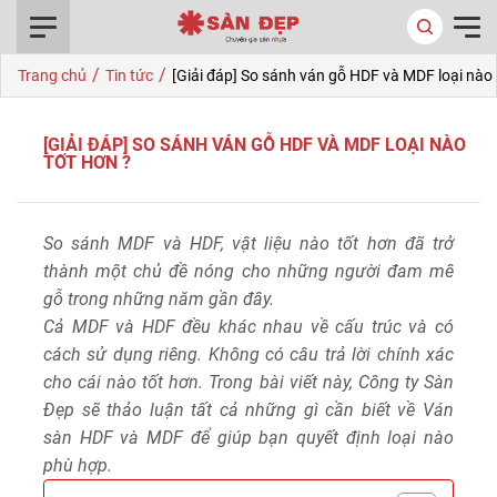
0916.422.522
/
/
Trang chủ
Tin tức
[Giải đáp] So sánh ván gỗ HDF và MDF loại nào 
[GIẢI ĐÁP] SO SÁNH VÁN GỖ HDF VÀ MDF LOẠI NÀO
TỐT HƠN ?
So sánh MDF và HDF, vật liệu nào tốt hơn đã trở
thành một chủ đề nóng cho những người đam mê
gỗ trong những năm gần đây.
Cả MDF và HDF đều khác nhau về cấu trúc và có
cách sử dụng riêng. Không có câu trả lời chính xác
cho cái nào tốt hơn. Trong bài viết này, Công ty Sàn
Đẹp sẽ thảo luận tất cả những gì cần biết về Ván
sàn HDF và MDF để giúp bạn quyết định loại nào
phù hợp.