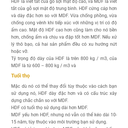
HDF là viết tắt của gỗ sợi mật độ cao, và MDF là viết
tắt của gỗ sợi mật độ trung bình. HDF cứng cáp hơn
và dày đặc hơn so với MDF. Vừa chống phồng, vừa
chống cong vênh khi tiếp xúc với những vị trí có độ
ẩm cao. Mật độ HDF cao hơn cũng làm cho nó bền
hơn, chống ẩm và chịu va đập tốt hơn MDF. Nếu xử
lý thô bạo, cả hai sản phẩm đều có xu hướng nứt
hoặc vỡ.
Tỷ trọng độ dày của HDF là trên 800 kg / m3, của
MDF là từ 600 – 800 kg / m3 và
Tuổi thọ
Mặc dù nó có thể thay đổi tùy thuộc vào cách bạn
sử dụng nó, HDF dày đặc hơn và có cấu trúc xây
dựng chắc chắn so với MDF.
HDF có tuổi thọ sử dụng dài hơn MDF.
MDF yếu hơn HDF, nhưng nó vẫn có thể kéo dài 10-
15 năm, tùy thuộc vào môi trường bạn sử dụng.