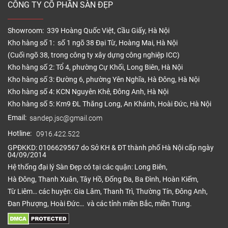
CÔNG TY CỔ PHẦN SÀN ĐẸP
Showroom: 339 Hoàng Quốc Việt, Cầu Giấy, Hà Nội
Kho hàng số 1: số 1 ngõ 38 Đại Từ, Hoàng Mai, Hà Nội
(Cuối ngõ 38, trong công ty xây dựng công nghiệp ICC)
Kho hàng số 2: Tổ 4, phường Cự Khối, Long Biên, Hà Nội
Kho hàng số 3: Đường 6, phường Yên Nghĩa, Hà Đông, Hà Nội
Kho hàng số 4: KCN Nguyên Khê, Đông Anh, Hà Nội
Kho hàng số 5: Km9 ĐL Thăng Long, An Khánh, Hoài Đức, Hà Nội
Email:
sandep.jsc@gmail.com
Hotline:
0916.422.522
GPĐKKD: 0106629567 do Sở KH & ĐT thành phố Hà Nội cấp ngày
04/09/2014
Hệ thống đại lý Sàn Đẹp có tại các quận: Long Biên,
Hà Đông, Thanh Xuân, Tây Hồ, Đống Đa, Ba Đình, Hoàn Kiếm,
Từ Liêm… các huyện: Gia Lâm, Thanh Trì, Thường Tín, Đông Anh,
Đan Phượng, Hoài Đức… và các tỉnh miền Bắc, miền Trung.