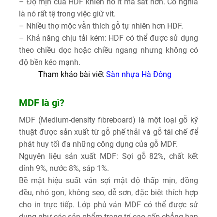
– Độ mịn của HDF khiến nó ít ma sát hơn. Có nghĩa
là nó rất tệ trong việc giữ vít.
– Nhiều thợ mộc vẫn thích gỗ tự nhiên hơn HDF.
– Khả năng chịu tải kém: HDF có thể được sử dụng
theo chiều dọc hoặc chiều ngang nhưng không có
độ bền kéo mạnh.
Tham khảo bài viết
Sàn nhựa Hà Đông
MDF là gì?
MDF (Medium-density fibreboard) là một loại gỗ kỹ
thuật được sản xuất từ ​​gỗ phế thải và gỗ tái chế để
phát huy tối đa những công dụng của gỗ MDF.
Nguyên liệu sản xuất MDF: Sợi gỗ 82%, chất kết
dính 9%, nước 8%, sáp 1%.
Bề mặt hiệu suất ván sợi mật độ thấp mịn, đồng
đều, nhỏ gọn, không sẹo, dễ sơn, đặc biệt thích hợp
cho in trực tiếp. Lớp phủ ván MDF có thể được sử
dụng như các sản phẩm trang trí cao cấp chẳng hạn