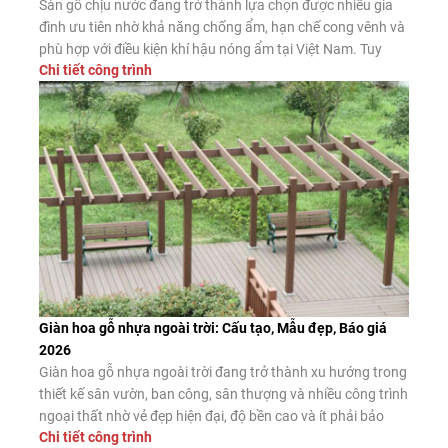
Sàn gỗ chịu nước đang trở thành lựa chọn được nhiều gia
đình ưu tiên nhờ khả năng chống ẩm, hạn chế cong vênh và
phù hợp với điều kiện khí hậu nóng ẩm tại Việt Nam. Tuy
Chi tiết công trình
nhiên, không phải sản phẩm nào được quảng cáo là “chịu
nước” cũng có chất lượng như […]
Giàn hoa gỗ nhựa ngoài trời: Cấu tạo, Mẫu đẹp, Báo giá
2026
Giàn hoa gỗ nhựa ngoài trời đang trở thành xu hướng trong
thiết kế sân vườn, ban công, sân thượng và nhiều công trình
ngoại thất nhờ vẻ đẹp hiện đại, độ bền cao và ít phải bảo
Chi tiết công trình
dưỡng. Đây là giải pháp thay thế hiệu quả cho giàn hoa gỗ