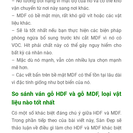
– Nó tương đối nặng vì mật độ của nó và có thể khó
vận chuyển từ nơi này sang nơi khác.
– MDF có bề mặt mịn, rất khó giữ vít hoặc các vật
liệu khác.
– Sẽ là tốt nhất nếu bạn thực hiện các biện pháp
phòng ngừa bổ sung trước khi cắt MDF vì nó có
VOC. Hít phải chất này có thể gây nguy hiểm cho
bất kỳ cá nhân nào.
– Mặc dù nó mạnh, vẫn còn nhiều lựa chọn mạnh
mẽ hơn.
– Các vết bẩn trên bề mặt MDF có thể tồn tại lâu dài
vì đặc tính giống như bọt biển của nó.
So sánh ván gỗ HDF và gỗ MDF, loại vật
liệu nào tốt nhất
Có một số khác biệt đáng chú ý giữa HDF và MDF.
Trong phần tiếp theo của bài viết này, Sàn Đẹp sẽ
thảo luận về điều gì làm cho HDF và MDF khác biệt