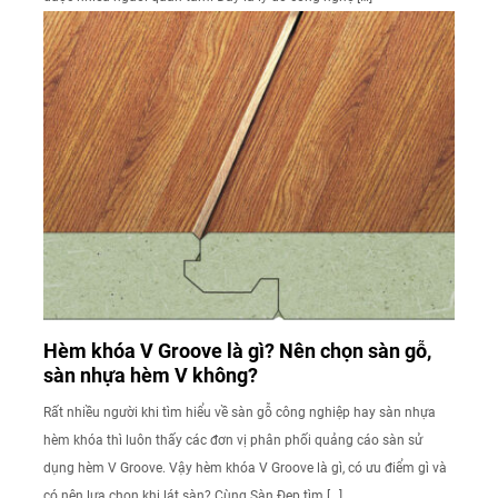
Hèm khóa V Groove là gì? Nên chọn sàn gỗ,
sàn nhựa hèm V không?
Rất nhiều người khi tìm hiểu về sàn gỗ công nghiệp hay sàn nhựa
hèm khóa thì luôn thấy các đơn vị phân phối quảng cáo sàn sử
dụng hèm V Groove. Vậy hèm khóa V Groove là gì, có ưu điểm gì và
có nên lựa chọn khi lát sàn? Cùng Sàn Đẹp tìm […]