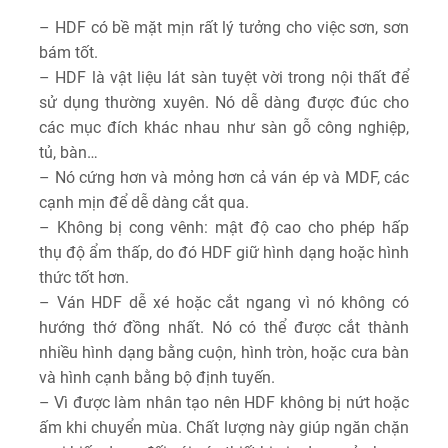
– HDF có bề mặt mịn rất lý tưởng cho việc sơn, sơn
bám tốt.
– HDF là vật liệu lát sàn tuyệt vời trong nội thất để
sử dụng thường xuyên. Nó dễ dàng được đúc cho
các mục đích khác nhau như sàn gỗ công nghiệp,
tủ, bàn…
– Nó cứng hơn và mỏng hơn cả ván ép và MDF, các
cạnh mịn để dễ dàng cắt qua.
– Không bị cong vênh: mật độ cao cho phép hấp
thụ độ ẩm thấp, do đó HDF giữ hình dạng hoặc hình
thức tốt hơn.
– Ván HDF dễ xé hoặc cắt ngang vì nó không có
hướng thớ đồng nhất. Nó có thể được cắt thành
nhiều hình dạng bằng cuộn, hình tròn, hoặc cưa bàn
và hình cạnh bằng bộ định tuyến.
– Vì được làm nhân tạo nên HDF không bị nứt hoặc
ấm khi chuyển mùa. Chất lượng này giúp ngăn chặn