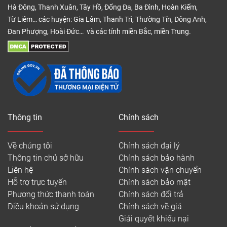
Hà Đông, Thanh Xuân, Tây Hồ, Đống Đa, Ba Đình, Hoàn Kiếm,
cả phải chăng, chất lượng tốt, được ứng dụng cao
Từ Liêm… các huyện: Gia Lâm, Thanh Trì, Thường Tín, Đông Anh,
trong đời sống.
Đan Phượng, Hoài Đức… và các tỉnh miền Bắc, miền Trung.
Nguyên nhân Sàn Đẹp không bán ván sàn
Vinyl đã qua sử dụng
Thông tin
Chính sách
Về chúng tôi
Chính sách đại lý
Thông tin chủ sở hữu
Chính sách bảo hành
Liên hệ
Chính sách vận chuyển
Hỗ trợ trực tuyến
Chính sách bảo mật
Phương thức thanh toán
Chính sách đổi trả
Điều khoản sử dụng
Chính sách về giá
Giải quyết khiếu nại
Ván sàn giá rẻ vân gỗ đẹp