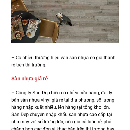
– Có nhiều thương hiệu ván sàn nhựa có giá thành
rẻ trên thị trường.
Sàn nhựa giá rẻ
Quý khách hàng đang có nhu cầu mua sàn nhựa giá rẻ,
– Công ty Sàn Đẹp hiện có nhiều cửa hàng, đại lý
hãy đến và tham khảo tại Công ty Sàn Đẹp. Tại Sàn Đẹp
bán sàn nhựa vinyl giá rẻ tại địa phương, số lượng
chúng tôi có mọi thương hiệu ván sàn nhựa giá rẻ từ giá
hàng nhập xuất nhiều, lên hàng tại tổng kho lớn.
thấp nhất đến trung bình và cao cấp. Đến với Sàn Đẹp
Sàn Đẹp chuyên nhập khẩu sàn nhựa cao cấp tại
chắc chắn sẽ mang lại niềm vui cho bạn.
nhà máy với số lượng lớn, nên giá cả luôn rẻ, phải
chăng hơn các đơn vị khác bán trên thị trường hay