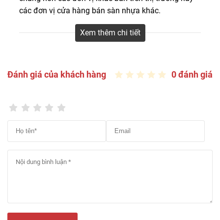
các đơn vị cửa hàng bán sàn nhựa khác.
– Sàn Đẹp hàng tháng, hàng năm sẽ có các chương
Xem thêm chi tiết
trình sale sàn nhựa giá sốc, khách hàng thường
được mua nhiều săn sale, giá thành rất rẻ.
– Nhiều thương hiệu sàn nhựa giá rẻ, phong cách
Đánh giá của khách hàng
0 đánh giá
khác nhau được các nhà sản xuất tung ra hàng
năm. Các mẫu mã thương hiệu ván sàn nhựa cũ bị
thay thế do lỗi mốt.
– Màu sắc sàn nhựa lát sàn không còn hợp thời,
không hợp xu hướng màu sắc hiện nay, khách hàng
ít lựa chọn.
– Khách hàng đặt hàng, mua sản phẩm riêng lẻ, số
lượng ít. Các mẫu mã lẻ, Sàn Đẹp khó bán lại vì số
lượng sản phẩm quá ít, không phù hợp với các công
trình dự án nhỏ.
– Các sản phẩm vật liệu sàn Vinyl giá rẻ được các