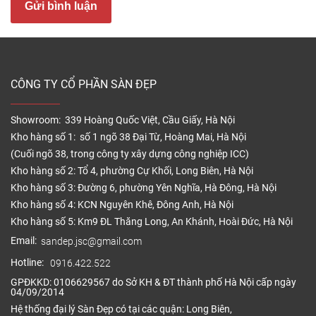
Gửi bình luận
chủ đầu tư, dự án, các đại lý phân phối sàn nhựa
đặt riêng mẫu mã sản phẩm, theo màu nhưng
không lấy hết hàng, bỏ hàng, hàng tồn kho.
Có nên mua sàn nhựa giá rẻ không?
CÔNG TY CỔ PHẦN SÀN ĐẸP
Quý khách hoàn toàn có thể lựa chọn tấm lát sàn
nhựa tốt giá rẻ cho gia đình mình. Các sản phẩm
Showroom: 339 Hoàng Quốc Việt, Cầu Giấy, Hà Nội
Kho hàng số 1: số 1 ngõ 38 Đại Từ, Hoàng Mai, Hà Nội
giá rẻ tại Sàn Đẹp luôn là hàng mới còn nguyên hộp,
(Cuối ngõ 38, trong công ty xây dựng công nghiệp ICC)
tem mác đầy đủ, nguồn gốc xuất xứ rõ ràng. Cam
Kho hàng số 2: Tổ 4, phường Cự Khối, Long Biên, Hà Nội
kết chất lượng sản phẩm.
Kho hàng số 3: Đường 6, phường Yên Nghĩa, Hà Đông, Hà Nội
Khách hàng mua sàn nhựa giá rẻ có nhiều
Kho hàng số 4: KCN Nguyên Khê, Đông Anh, Hà Nội
không?
Kho hàng số 5: Km9 ĐL Thăng Long, An Khánh, Hoài Đức, Hà Nội
Email:
sandep.jsc@gmail.com
Nhu cầu mua sàn nhựa giá rẻ tại Sàn Đẹp rất nhiều.
Ngoài khách hàng bán lẻ, bên cạnh đó là các cửa
Hotline:
0916.422.522
hàng, đại lý bán sàn nhựa cao cấp, các dự án,
GPĐKKD: 0106629567 do Sở KH & ĐT thành phố Hà Nội cấp ngày
04/09/2014
chung cư lớn…Tấm lát sàn nhựa giá rẻ
nhất
chất
Hệ thống đại lý Sàn Đẹp có tại các quận: Long Biên,
lượng luôn được nhiều khách hàng hướng đến vì giá