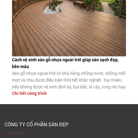
Cách vệ sinh sàn gỗ nhựa ngoài trời giúp sàn sạch đẹp,
bền màu
Sàn gỗ nhựa ngoài trời có khả năng chống nước, chống mối
mọt và chịu được điều kiện thời tiết khắc nghiệt. Tuy nhiên,
nếu không được vệ sinh định kỳ, bụi bẩn, lá cây, rong rêu hay
Chi tiết công trình
dầu mỡ vẫn có thể tích tụ trên bề mặt, làm giảm tính thẩm
mỹ và tăng […]
CÔNG TY CỔ PHẦN SÀN ĐẸP