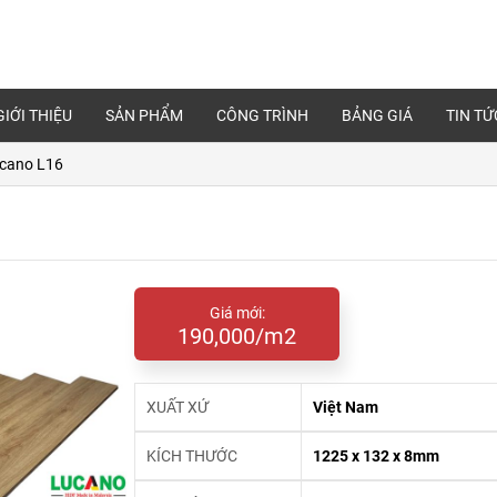
GIỚI THIỆU
SẢN PHẨM
CÔNG TRÌNH
BẢNG GIÁ
TIN TỨ
ucano L16
Giá mới:
190,000/m2
XUẤT XỨ
Việt Nam
KÍCH THƯỚC
1225 x 132 x 8mm