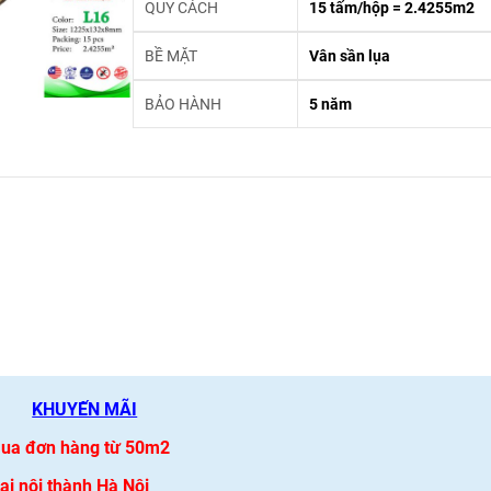
QUY CÁCH
15 tấm/hộp = 2.4255m2
BỀ MẶT
Vân sần lụa
BẢO HÀNH
5 năm
KHUYẾN MÃI
 mua đơn hàng từ 50m2
i nội thành Hà Nội