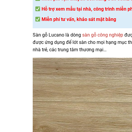
Hỗ trợ xem mẫu tại nhà, công trình miễn ph
Miễn phí tư vấn, khảo sát mặt bằng
Sàn gỗ Lucano là dòng
sàn gỗ công nghiệp
được
được ứng dụng để lót sàn cho mọi hạng mục thi
nhà trẻ, các trung tâm thương mại…