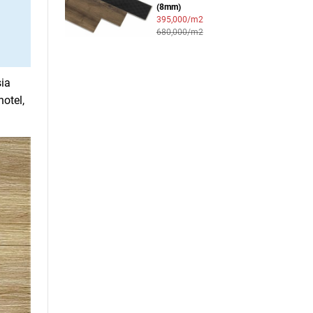
(8mm)
395,000/m2
680,000/m2
sia
otel,