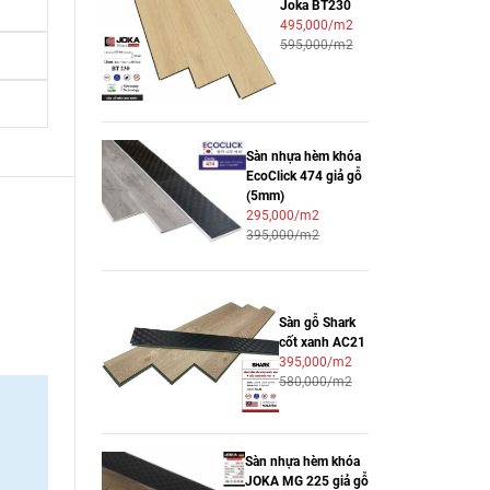
Joka BT230
495,000/m2
595,000/m2
Sàn nhựa hèm khóa
EcoClick 474 giả gỗ
(5mm)
295,000/m2
395,000/m2
Sàn gỗ Shark
cốt xanh AC21
395,000/m2
580,000/m2
Sàn nhựa hèm khóa
JOKA MG 225 giả gỗ