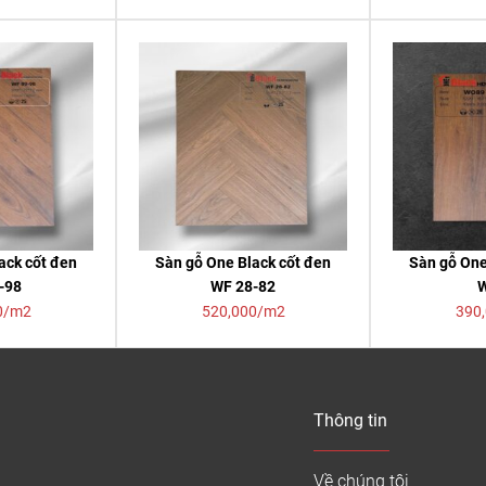
ack cốt đen
Sàn gỗ One Black cốt đen
Sàn gỗ One
-98
WF 28-82
0/m2
520,000/m2
390
Thông tin
Về chúng tôi