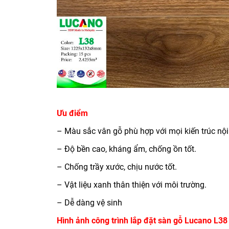
Ưu điểm
– Màu sắc vân gỗ phù hợp với mọi kiến trúc nội 
– Độ bền cao, kháng ẩm, chống ồn tốt.
– Chống trầy xước, chịu nước tốt.
– Vật liệu xanh thân thiện với môi trường.
– Dễ dàng vệ sinh
Hình ảnh công trình lắp đặt sàn gỗ Lucano L38