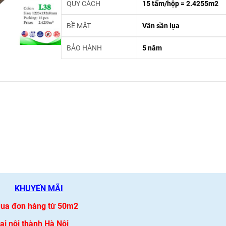
QUY CÁCH
15 tấm/hộp = 2.4255m2
BỀ MẶT
Vân sần lụa
BẢO HÀNH
5 năm
KHUYẾN MÃI
 mua đơn hàng từ 50m2
i nội thành Hà Nội