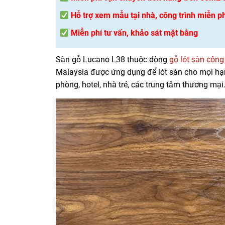
Hỗ trợ xem mẫu tại nhà, công trình miễn ph
Miễn phí tư vấn, khảo sát mặt bằng
Sàn gỗ Lucano L38 thuộc dòng
gỗ lót sàn công
Malaysia được ứng dụng để lót sàn cho mọi hạ
phòng, hotel, nhà trẻ, các trung tâm thương mạ