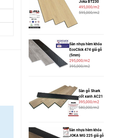
Joka BT230
495,000/m2
595,000/m2
Sàn nhựa hèm khóa
EcoClick 474 giả gỗ
(5mm)
295,000/m2
395,000/m2
Sàn gỗ Shark
cốt xanh AC21
395,000/m2
580,000/m2
Sàn nhựa hèm khóa
JOKA MG 225 giả gỗ