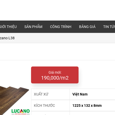
GIỚI THIỆU
SẢN PHẨM
CÔNG TRÌNH
BẢNG GIÁ
TIN TỨ
ucano L38
Giá mới:
190,000/m2
XUẤT XỨ
Việt Nam
KÍCH THƯỚC
1225 x 132 x 8mm