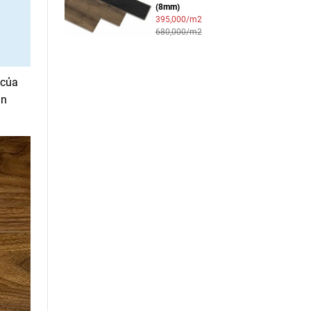
(8mm)
395,000/m2
680,000/m2
 của
ăn