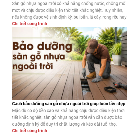
Sàn gỗ nhựa ngoài trời có khả năng chống nước, chống mối
mọt và chịu được điều kiện thời tiết khắc nghiệt. Tuy nhiên,
nếu không được vệ sinh định kỳ, bụi bẩn, lá cây, rong rêu hay
Chi tiết công trình
dầu mỡ vẫn có thể tích tụ trên bề mặt, làm giảm tính thẩm
mỹ và tăng […]
Cách bảo dưỡng sàn gỗ nhựa ngoài trời giúp luôn bền đẹp
Mặc dù có độ bền cao và khả năng chịu được điều kiện thời
tiết khắc nghiệt, sàn gỗ nhựa ngoài trời vẫn cần được bảo
dưỡng định kỳ để duy trì chất lượng và kéo dài tuổi thọ.
Chi tiết công trình
Trong bài viết này, hãy cùng tìm hiểu cách bảo dưỡng sàn
gỗ nhựa ngoài trời […]