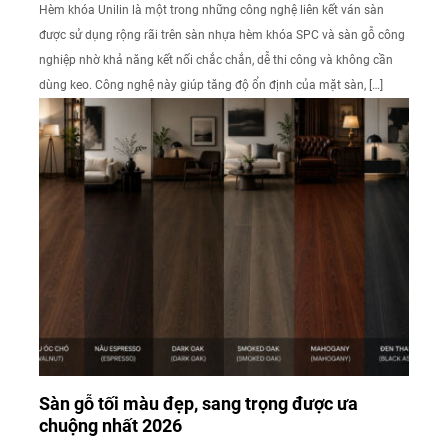
Hèm khóa Unilin là một trong những công nghệ liên kết ván sàn
được sử dụng rộng rãi trên sàn nhựa hèm khóa SPC và sàn gỗ công
nghiệp nhờ khả năng kết nối chắc chắn, dễ thi công và không cần
dùng keo. Công nghệ này giúp tăng độ ổn định của mặt sàn, […]
Sàn gỗ tối màu đẹp, sang trọng được ưa
chuộng nhất 2026