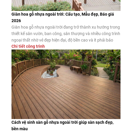
Giàn hoa gỗ nhựa ngoài trời: Cấu tạo, Mẫu đẹp, Báo giá
2026
Giàn hoa gỗ nhựa ngoài trời đang trở thành xu hướng trong
thiết kế sân vườn, ban công, sân thượng và nhiều công trình
ngoại thất nhờ vẻ đẹp hiện đại, độ bền cao và ít phải bảo
Chi tiết công trình
dưỡng. Đây là giải pháp thay thế hiệu quả cho giàn hoa gỗ
tự nhiên và giàn […]
Cách vệ sinh sàn gỗ nhựa ngoài trời giúp sàn sạch đẹp,
bền màu