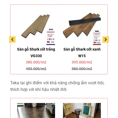
 trắng
Sàn gỗ Shark cốt trắng
Sàn gỗ Shark cốt xanh
Sàn 
VG330
W15
2
380.000/m2
395.000/m2
2
455.000/m2
580.000/m2
Teka lại ghi điểm với khả năng chống ẩm vượt trội,
thích hợp với khí hậu nhiệt đới.