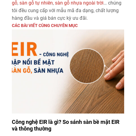
gỗ
,
sàn gỗ tự nhiên
,
sàn gỗ nhựa ngoài trời
… chúng
tôi đều cung cấp với mẫu mã đa dạng, chất lượng
hàng đầu và giá bán cực kỳ ưu đãi.
CÁC BÀI VIẾT CÙNG CHUYÊN MỤC
Công nghệ EIR là gì? So sánh sàn bề mặt EIR
và thông thường