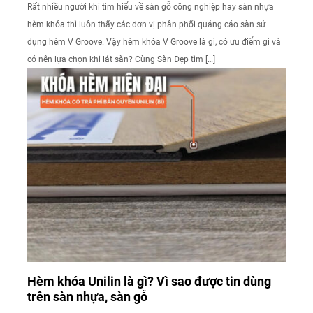
Rất nhiều người khi tìm hiểu về sàn gỗ công nghiệp hay sàn nhựa
hèm khóa thì luôn thấy các đơn vị phân phối quảng cáo sàn sử
dụng hèm V Groove. Vậy hèm khóa V Groove là gì, có ưu điểm gì và
có nên lựa chọn khi lát sàn? Cùng Sàn Đẹp tìm […]
Hèm khóa Unilin là gì? Vì sao được tin dùng
trên sàn nhựa, sàn gỗ