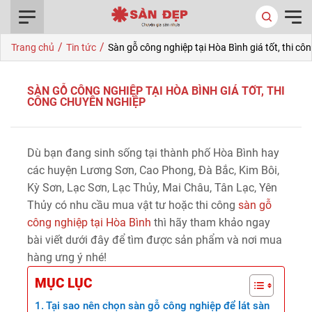
0916.422.522
/
/
Trang chủ
Tin tức
Sàn gỗ công nghiệp tại Hòa Bình giá tốt, thi c
SÀN GỖ CÔNG NGHIỆP TẠI HÒA BÌNH GIÁ TỐT, THI
CÔNG CHUYÊN NGHIỆP
Dù bạn đang sinh sống tại thành phố Hòa Bình hay
các huyện Lương Sơn, Cao Phong, Đà Bắc, Kim Bôi,
Kỳ Sơn, Lạc Sơn, Lạc Thủy, Mai Châu, Tân Lạc, Yên
Thủy có nhu cầu mua vật tư hoặc thi công
sàn gỗ
công nghiệp tại Hòa Bình
thì hãy tham khảo ngay
bài viết dưới đây để tìm được sản phẩm và nơi mua
hàng ưng ý nhé!
MỤC LỤC
Tại sao nên chọn sàn gỗ công nghiệp để lát sàn