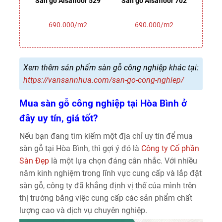
330
Sàn gỗ Alsafloor 529
Sàn gỗ Alsafloor 702
Sàn 
690.000/m2
690.000/m2
Xem thêm sản phẩm sàn gỗ công nghiệp khác tại:
https://vansannhua.com/san-go-cong-nghiep/
Mua sàn gỗ công nghiệp tại Hòa Bình ở
đây uy tín, giá tốt?
Nếu bạn đang tìm kiếm một địa chỉ uy tín để mua
sàn gỗ tại Hòa Bình, thì gợi ý đó là
Công ty Cổ phần
Sàn Đẹp
là một lựa chọn đáng cân nhắc. Với nhiều
năm kinh nghiệm trong lĩnh vực cung cấp và lắp đặt
sàn gỗ, công ty đã khẳng định vị thế của mình trên
thị trường bằng việc cung cấp các sản phẩm chất
lượng cao và dịch vụ chuyên nghiệp.