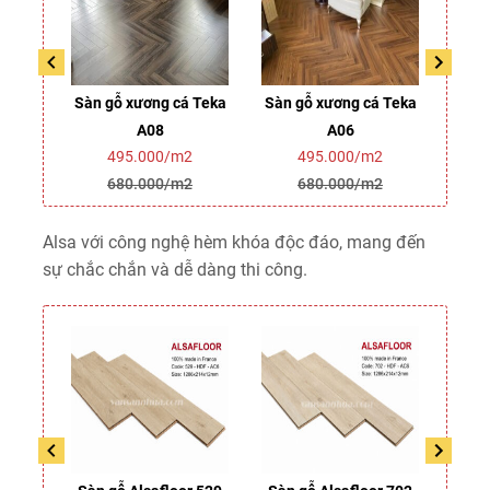
 Teka
Sàn gỗ xương cá Teka
Sàn gỗ xương cá Teka
Sàn 
A08
A06
2
495.000/m2
495.000/m2
2
680.000/m2
680.000/m2
Alsa với công nghệ hèm khóa độc đáo, mang đến
sự chắc chắn và dễ dàng thi công.