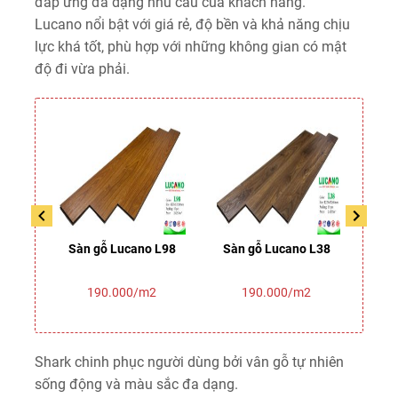
đáp ứng đa dạng nhu cầu của khách hàng.
Lucano nổi bật với giá rẻ, độ bền và khả năng chịu
lực khá tốt, phù hợp với những không gian có mật
độ đi vừa phải.
 L16
Sàn gỗ Lucano L98
Sàn gỗ Lucano L38
Sàn
2
190.000/m2
190.000/m2
Shark chinh phục người dùng bởi vân gỗ tự nhiên
sống động và màu sắc đa dạng.