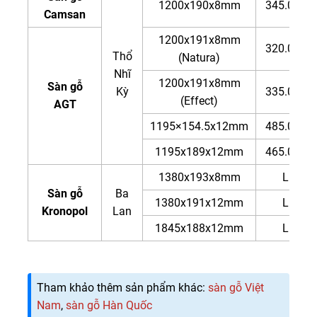
1200x190x8mm
345.000đ
Camsan
1200x191x8mm
320.000đ
Thổ
(Natura)
Nhĩ
1200x191x8mm
Sàn gỗ
Kỳ
335.000đ
(Effect)
AGT
1195×154.5x12mm
485.000đ
1195x189x12mm
465.000đ
1380x193x8mm
LH
Sàn gỗ
Ba
1380x191x12mm
LH
Kronopol
Lan
1845x188x12mm
LH
Tham khảo thêm sản phẩm khác:
sàn gỗ Việt
Nam
,
sàn gỗ Hàn Quốc