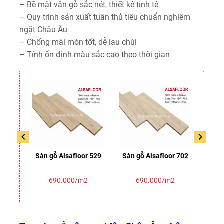
– Bề mặt vân gỗ sắc nét, thiết kế tinh tế
– Quy trình sản xuất tuân thủ tiêu chuẩn nghiêm
ngặt Châu Âu
– Chống mài mòn tốt, dễ lau chùi
– Tính ổn định màu sắc cao theo thời gian
 Alsa
Sàn gỗ Alsafloor 529
Sàn gỗ Alsafloor 702
Sàn 
690.000/m2
690.000/m2