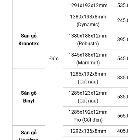
1291x193x12mm
535.000đ
1380x193x8mm
245.000đ
(Dynamic)
Sàn gỗ
1380x188x12mm
395.000đ
Kronotex
(Robusto)
1845x188x12mm
Đức
545.000đ
(Mammut)
1285x192x8mm
335.000đ
(Cốt nâu)
Sàn gỗ
1285x123x12mm
535.000đ
Binyl
(Cốt nâu)
1285x192x12mm
565.000đ
Pro (Cốt đen)
1292x136x8mm
405.000đ
Sàn gỗ