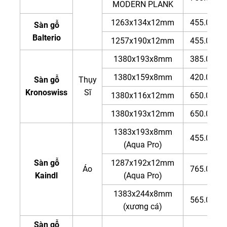
MODERN PLANK
1263x134x12mm
455.000đ
Sàn gỗ
Balterio
1257x190x12mm
455.000đ
1380x193x8mm
385.000đ
1380x159x8mm
420.000đ
Sàn gỗ
Thụy
Kronoswiss
Sĩ
1380x116x12mm
650.000đ
1380x193x12mm
650.000đ
1383x193x8mm
455.000đ
(Aqua Pro)
Sàn gỗ
1287x192x12mm
Áo
765.000đ
Kaindl
(Aqua Pro)
1383x244x8mm
565.000đ
(xương cá)
Sàn gỗ