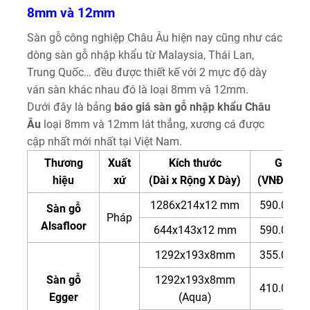
8mm và 12mm
Sàn gỗ công nghiệp Châu Âu hiện nay cũng như các
dòng sàn gỗ nhập khẩu từ Malaysia, Thái Lan,
Trung Quốc… đều được thiết kế với 2 mực độ dày
ván sàn khác nhau đó là loại 8mm và 12mm.
Dưới đây là bảng
báo giá sàn gỗ nhập khẩu Châu
Âu
loại 8mm và 12mm lát thẳng, xương cá được
cập nhất mới nhất tại Việt Nam.
Thương
Xuất
Kích thước
Giá
hiệu
xứ
(Dài x Rộng X Dày)
(VNĐ/m2)
1286x214x12 mm
590.000đ
Sàn gỗ
Pháp
Alsafloor
644x143x12 mm
590.000đ
1292x193x8mm
355.000đ
Sàn gỗ
1292x193x8mm
410.000đ
Egger
(Aqua)