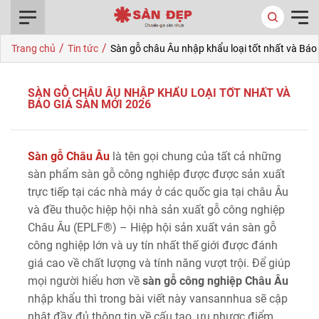
0916.422.522
/
/
Trang chủ
Tin tức
Sàn gỗ châu Âu nhập khẩu loại tốt nhất và Báo
SÀN GỖ CHÂU ÂU NHẬP KHẨU LOẠI TỐT NHẤT VÀ
BÁO GIÁ SÀN MỚI 2026
Sàn gỗ Châu Âu
là tên gọi chung của tất cả những
sàn phẩm sàn gỗ công nghiệp được được sản xuất
trực tiếp tại các nhà máy ở các quốc gia tại châu Âu
và đều thuộc hiệp hội nhà sản xuất gỗ công nghiệp
Châu Âu (EPLF®) – Hiệp hội sản xuất ván sàn gỗ
công nghiệp lớn và uy tín nhất thế giới được đánh
giá cao về chất lượng và tính năng vượt trội. Để giúp
mọi người hiểu hơn về
sàn gỗ công nghiệp Châu Âu
nhập khẩu thì trong bài viết này vansannhua sẽ cập
nhật đầy đủ thông tin về cấu tạo, ưu nhược điểm,