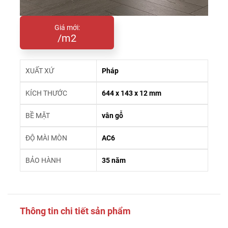
Giá mới:
/m2
XUẤT XỨ
Pháp
KÍCH THƯỚC
644 x 143 x 12 mm
BỀ MẶT
vân gỗ
ĐỘ MÀI MÒN
AC6
BẢO HÀNH
35 năm
Thông tin chi tiết sản phẩm