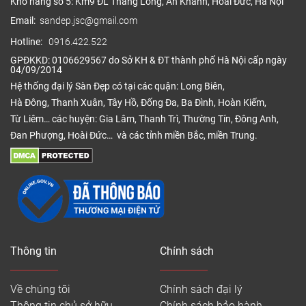
Kho hàng số 5: Km9 ĐL Thăng Long, An Khánh, Hoài Đức, Hà Nội
Email:
sandep.jsc@gmail.com
Hotline:
0916.422.522
GPĐKKD: 0106629567 do Sở KH & ĐT thành phố Hà Nội cấp ngày
04/09/2014
Hệ thống đại lý Sàn Đẹp có tại các quận: Long Biên,
Hà Đông, Thanh Xuân, Tây Hồ, Đống Đa, Ba Đình, Hoàn Kiếm,
Từ Liêm… các huyện: Gia Lâm, Thanh Trì, Thường Tín, Đông Anh,
Đan Phượng, Hoài Đức… và các tỉnh miền Bắc, miền Trung.
Thông tin
Chính sách
Về chúng tôi
Chính sách đại lý
Thông tin chủ sở hữu
Chính sách bảo hành