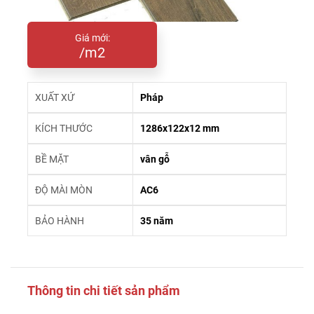
Giá mới:
/m2
XUẤT XỨ
Pháp
KÍCH THƯỚC
1286x122x12 mm
BỀ MẶT
vân gỗ
ĐỘ MÀI MÒN
AC6
BẢO HÀNH
35 năm
Thông tin chi tiết sản phẩm