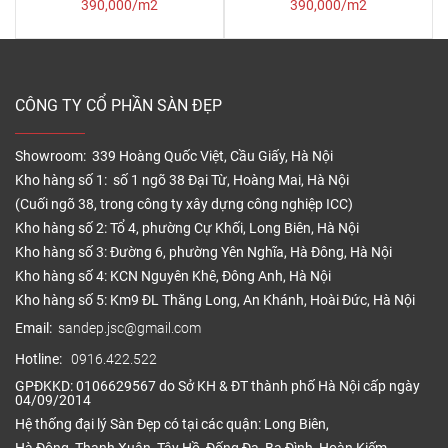
390,000/m2
390,000/m2
CÔNG TY CỔ PHẦN SÀN ĐẸP
Showroom: 339 Hoàng Quốc Việt, Cầu Giấy, Hà Nội
Kho hàng số 1: số 1 ngõ 38 Đại Từ, Hoàng Mai, Hà Nội
(Cuối ngõ 38, trong công ty xây dựng công nghiệp ICC)
Kho hàng số 2: Tổ 4, phường Cự Khối, Long Biên, Hà Nội
Kho hàng số 3: Đường 6, phường Yên Nghĩa, Hà Đông, Hà Nội
Kho hàng số 4: KCN Nguyên Khê, Đông Anh, Hà Nội
Kho hàng số 5: Km9 ĐL Thăng Long, An Khánh, Hoài Đức, Hà Nội
Email:
sandep.jsc@gmail.com
Hotline:
0916.422.522
GPĐKKD: 0106629567 do Sở KH & ĐT thành phố Hà Nội cấp ngày
04/09/2014
Hệ thống đại lý Sàn Đẹp có tại các quận: Long Biên,