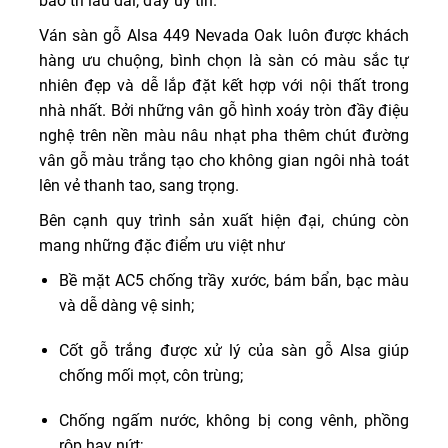
bảo trì lâu dài, đầy uy tín.
Ván sàn gỗ Alsa 449 Nevada Oak luôn được khách
hàng ưu chuộng, bình chọn là sàn có màu sắc tự
nhiên đẹp và dễ lắp đặt kết hợp với nội thất trong
nhà nhất. Bởi những vân gỗ hình xoáy tròn đầy điệu
nghệ trên nền màu nâu nhạt pha thêm chút đường
vân gỗ màu trắng tạo cho không gian ngôi nhà toát
lên vẻ thanh tao, sang trọng.
Bên cạnh quy trình sản xuất hiện đại, chúng còn
mang những đặc điểm ưu việt như
Bề mặt AC5 chống trầy xước, bám bẩn, bạc màu
và dễ dàng vệ sinh;
Cốt gỗ trắng được xử lý của sàn gỗ Alsa giúp
chống mối mọt, côn trùng;
Chống ngấm nước, không bị cong vênh, phồng
rộp hay nứt;