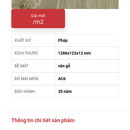
Giá mới:
/m2
XUẤT XỨ
Pháp
KÍCH THƯỚC
1286x122x12 mm
BỀ MẶT
vân gỗ
ĐỘ MÀI MÒN
AC6
BẢO HÀNH
35 năm
Thông tin chi tiết sản phẩm