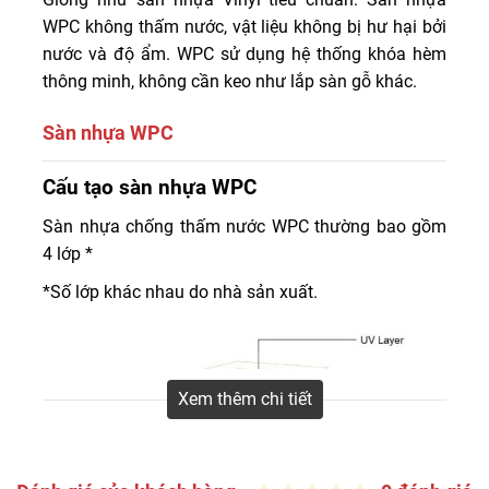
WPC không thấm nước, vật liệu không bị hư hại bởi
nước và độ ẩm. WPC sử dụng hệ thống khóa hèm
thông minh, không cần keo như lắp sàn gỗ khác.
Sàn nhựa WPC
Sàn nhựa WPC, viết tắt của nhựa gỗ composite, là một
Cấu tạo sàn nhựa WPC
trong những ván sàn vinyl sang trọng, mới được đưa vào
Sàn nhựa chống thấm nước WPC thường bao gồm
thị trường. Sự khác biệt chính của sàn này là áp dụng
4 lớp *
công nghệ hiện đại tiên tiến.
*Số lớp khác nhau do nhà sản xuất.
Xem thêm chi tiết