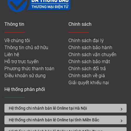
(lớp MIL càng cao) sàn của bạn càng chống trầy
xước tốt. Bạn nên sử dụng lớp mài mòn nào?
8MIL: Đây thực sự là tất cả những gì bạn cần cho
Thông tin
Chính sách
một không gian dân cư. Trong thực tế, trong thế giới
vinyl, một lớp mặc 8MIL được coi là khá tốt. Nó chỉ
Về chúng tôi
Chính sách đại lý
là mức thấp nhất chúng tôi cung cấp trong những
Thông tin chủ sở hữu
Chính sách bảo hành
thứ ưa thích.
Liên hệ
Chính sách vận chuyển
12 MIL: Nếu ngôi nhà của bạn thường có nhiều tác
Hỗ trợ trực tuyến
Chính sách bảo mật
động của bước chân như đông người đi lại, mật độ
Phương thức thanh toán
Chính sách đổi trả
giao thông cao. 12MIL sẽ cung cấp cho sàn nhựa
Điều khoản sử dụng
Chính sách về giá
WPC của bạn sự bảo vệ tuyệt đối, chống lại mọi tác
Giải quyết khiếu nại
động của con người và môi trường.
Hệ thống phân phối
20 MIL: Tốt nhất của tốt nhất. Các lớp mặc 20MIL sẽ
giữ cho không gian thương mại luôn ổn nhất, trong
Hệ thống chi nhánh bán lẻ Online tại Hà Nội
mọi trường hợp.
Hệ thống chi nhánh bán lẻ Online tại tỉnh Miền Bắc
Lợi ích của sàn nhựa WPC