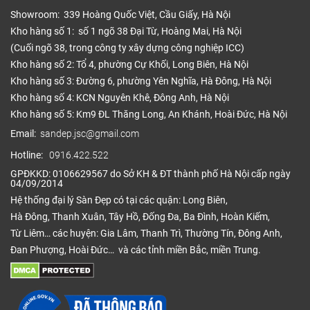
Showroom: 339 Hoàng Quốc Việt, Cầu Giấy, Hà Nội
Lớp đế:
– Tạo sự ổn định cho toàn ván sàn
Kho hàng số 1: số 1 ngõ 38 Đại Từ, Hoàng Mai, Hà Nội
Độ dày sàn WPC
(Cuối ngõ 38, trong công ty xây dựng công nghiệp ICC)
Kho hàng số 2: Tổ 4, phường Cự Khối, Long Biên, Hà Nội
Sàn nhựa giả gỗ WPC càng dày, nó sẽ càng bền
Kho hàng số 3: Đường 6, phường Yên Nghĩa, Hà Đông, Hà Nội
hơn, giúp bạn có thể sử dụng thời gian dài hơn cũng
Kho hàng số 4: KCN Nguyên Khê, Đông Anh, Hà Nội
như thoải mái hơn khi đi lại.
Kho hàng số 5: Km9 ĐL Thăng Long, An Khánh, Hoài Đức, Hà Nội
Có các độ dày sẵn có tấm ván sàn: 5mm; 5,5mm;
Email:
sandep.jsc@gmail.com
6mm; 6.5mm; 7mm; 8mm…
Hotline:
0916.422.522
Tất cả sàn nhựa vân gỗ WPC của chúng tôi đều dày
GPĐKKD: 0106629567 do Sở KH & ĐT thành phố Hà Nội cấp ngày
04/09/2014
và bền bỉ để sử dụng lắp đặt nội thất. Nếu bạn
Hệ thống đại lý Sàn Đẹp có tại các quận: Long Biên,
muốn xem chất lượng của ván sàn, một phần cũng
Hà Đông, Thanh Xuân, Tây Hồ, Đống Đa, Ba Đình, Hoàn Kiếm,
phụ thuộc vào độ dày của lớp mài mòn.
Từ Liêm… các huyện: Gia Lâm, Thanh Trì, Thường Tín, Đông Anh,
Lớp mài mòn là lớp bề mặt trên cùng của sàn vinyl
Đan Phượng, Hoài Đức… và các tỉnh miền Bắc, miền Trung.
WPC của bạn. Lớp mặc cũng có nhiều độ dày khác
nhau tùy thuộc vào mục đích sử dụng và giá cả.
Khá đơn giản để chọn lựa, lớp mài mòn càng dày