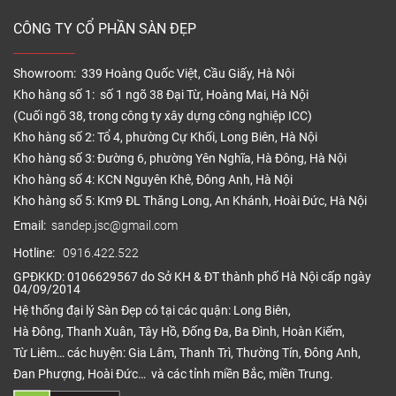
CÔNG TY CỔ PHẦN SÀN ĐẸP
Showroom: 339 Hoàng Quốc Việt, Cầu Giấy, Hà Nội
Kho hàng số 1: số 1 ngõ 38 Đại Từ, Hoàng Mai, Hà Nội
(Cuối ngõ 38, trong công ty xây dựng công nghiệp ICC)
Kho hàng số 2: Tổ 4, phường Cự Khối, Long Biên, Hà Nội
Kho hàng số 3: Đường 6, phường Yên Nghĩa, Hà Đông, Hà Nội
Kho hàng số 4: KCN Nguyên Khê, Đông Anh, Hà Nội
Kho hàng số 5: Km9 ĐL Thăng Long, An Khánh, Hoài Đức, Hà Nội
Email:
sandep.jsc@gmail.com
Hotline:
0916.422.522
GPĐKKD: 0106629567 do Sở KH & ĐT thành phố Hà Nội cấp ngày
04/09/2014
Hệ thống đại lý Sàn Đẹp có tại các quận: Long Biên,
Hà Đông, Thanh Xuân, Tây Hồ, Đống Đa, Ba Đình, Hoàn Kiếm,
Từ Liêm… các huyện: Gia Lâm, Thanh Trì, Thường Tín, Đông Anh,
Đan Phượng, Hoài Đức… và các tỉnh miền Bắc, miền Trung.