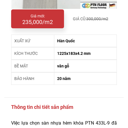
Giá mới:
GIÁ CŨ:
300,000/m2
235,000/m2
XUẤT XỨ
Hàn Quốc
KÍCH THƯỚC
1225x183x4.2 mm
BỀ MẶT
vân gỗ
BẢO HÀNH
20 năm
Thông tin chi tiết sản phẩm
VIệc lựa chọn sàn nhựa hèm khóa PTN 433L-9 đã