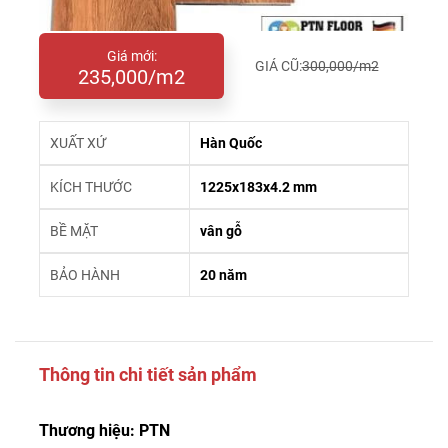
Giá mới:
GIÁ CŨ:
300,000/m2
235,000/m2
XUẤT XỨ
Hàn Quốc
KÍCH THƯỚC
1225x183x4.2 mm
BỀ MẶT
vân gỗ
BẢO HÀNH
20 năm
Thông tin chi tiết sản phẩm
Thương hiệu: PTN