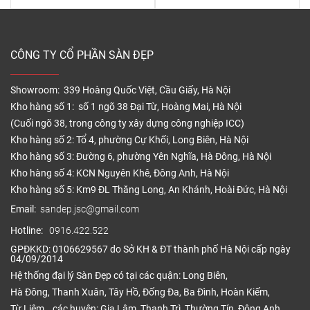
CÔNG TY CỔ PHẦN SÀN ĐẸP
Showroom: 339 Hoàng Quốc Việt, Cầu Giấy, Hà Nội
Kho hàng số 1: số 1 ngõ 38 Đại Từ, Hoàng Mai, Hà Nội
(Cuối ngõ 38, trong công ty xây dựng công nghiệp ICC)
Kho hàng số 2: Tổ 4, phường Cự Khối, Long Biên, Hà Nội
Kho hàng số 3: Đường 6, phường Yên Nghĩa, Hà Đông, Hà Nội
Kho hàng số 4: KCN Nguyên Khê, Đông Anh, Hà Nội
Kho hàng số 5: Km9 ĐL Thăng Long, An Khánh, Hoài Đức, Hà Nội
Email:
sandep.jsc@gmail.com
Hotline:
0916.422.522
GPĐKKD: 0106629567 do Sở KH & ĐT thành phố Hà Nội cấp ngày
04/09/2014
Hệ thống đại lý Sàn Đẹp có tại các quận: Long Biên,
Hà Đông, Thanh Xuân, Tây Hồ, Đống Đa, Ba Đình, Hoàn Kiếm,
Từ Liêm… các huyện: Gia Lâm, Thanh Trì, Thường Tín, Đông Anh,