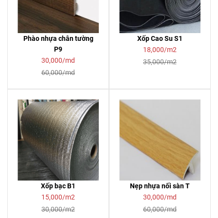
Phào nhựa chân tường
Xốp Cao Su S1
P9
18,000/m2
30,000/md
35,000/m2
60,000/md
Xốp bạc B1
Nẹp nhựa nối sàn T
15,000/m2
30,000/md
30,000/m2
60,000/md