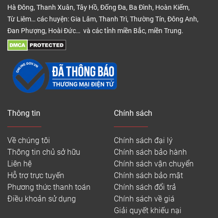
Hà Đông, Thanh Xuân, Tây Hồ, Đống Đa, Ba Đình, Hoàn Kiếm,
Từ Liêm… các huyện: Gia Lâm, Thanh Trì, Thường Tín, Đông Anh,
Đan Phượng, Hoài Đức… và các tỉnh miền Bắc, miền Trung.
Thông tin
Chính sách
Nẹp nhựa chân tường
Nẹp nhựa chân tường là vật liệu vô cùng cần thiết
Về chúng tôi
Chính sách đại lý
giúp che đi khe hở giữa tường và ván sàn nhựa
Thông tin chủ sở hữu
Chính sách bảo hành
nhập khẩu. Nếu bạn không sử dụng phào nhựa
Liên hệ
Chính sách vận chuyển
chân tường trên, thì nẹp nhựa chân tường là phụ
Hỗ trợ trực tuyến
Chính sách bảo mật
kiện sàn nhựa bắt buộc phải cần.
Phương thức thanh toán
Chính sách đổi trả
Điều khoản sử dụng
Chính sách về giá
Có 3 loại nẹp chân tường sàn nhựa là nẹp F – nẹp
Giải quyết khiếu nại
kết thúc, nẹp T – nẹp nối sàn, nẹp mũi bậc (nẹp cầu