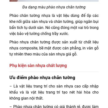
Đa dạng màu phào nhựa chân tường
Phào chân tường nhựa là vật liệu dùng để ốp các
khe nối giữa sàn nhựa và chân tường, giúp ngăn bụi
bẩn tích tụ dưới sàn. Nó cũng đóng một vai trò trong
việc bảo vệ tường chống trầy xước.
Phào nhựa chân tường được sản xuất từ chất liệu
nhựa composite, bề mặt được cán phẳng, in vân gỗ
tự nhiên theo màu của sàn nhựa giả gỗ.
Phụ kiện sàn nhựa chất lượng
Sàn nhựa nhập khẩu là vật liệu đang được sử dụng phổ
Ưu điểm phào nhựa chân tường
biến trong nhiều năm nay trong các không gian thương
– Là vật liệu trang trí cho sàn nhựa cao cấp nhập
mại nhờ vẻ đẹp sang trọng, hấp dẫn và tinh tế của nó.
khẩu và là vật liệu trang trí tạo nét hài hòa cho
Kết cấu ván sàn ấm áp, màu sắc phong phú, độ bền cao
không gian nội thất.
tạo nên vẻ đẹp bền vững cho căn phòng. Việc thi công
sàn nhựa đúng cách cần có một số phụ kiện sàn nhựa đi
– Phào nhựa chân tường có giá thành rẻ, được làm