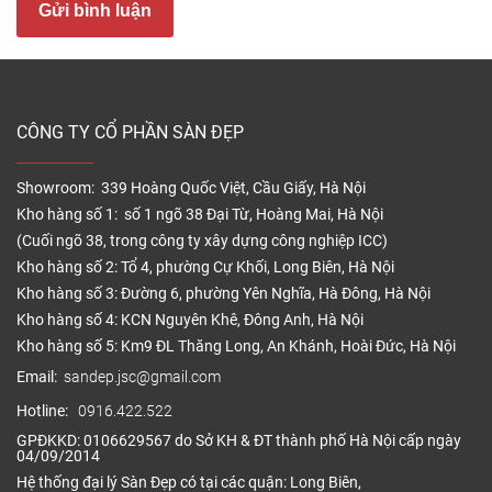
Giá phào nhựa chân tường
Gửi bình luận
Phào nhựa chân tường nằm trong khoảng từ
20.000VNĐ – 40.000VNĐ/md tùy thuộc từng loại.
Như vậy phào nhựa chân tường cao cấp là phụ kiện
CÔNG TY CỔ PHẦN SÀN ĐẸP
sàn nhựa cần thiết để lắp sàn nhựa vinyl.
2. Nẹp nhựa chân tường
Showroom: 339 Hoàng Quốc Việt, Cầu Giấy, Hà Nội
Kho hàng số 1: số 1 ngõ 38 Đại Từ, Hoàng Mai, Hà Nội
(Cuối ngõ 38, trong công ty xây dựng công nghiệp ICC)
Kho hàng số 2: Tổ 4, phường Cự Khối, Long Biên, Hà Nội
Kho hàng số 3: Đường 6, phường Yên Nghĩa, Hà Đông, Hà Nội
Kho hàng số 4: KCN Nguyên Khê, Đông Anh, Hà Nội
Kho hàng số 5: Km9 ĐL Thăng Long, An Khánh, Hoài Đức, Hà Nội
Email:
sandep.jsc@gmail.com
Hotline:
0916.422.522
GPĐKKD: 0106629567 do Sở KH & ĐT thành phố Hà Nội cấp ngày
04/09/2014
Hệ thống đại lý Sàn Đẹp có tại các quận: Long Biên,