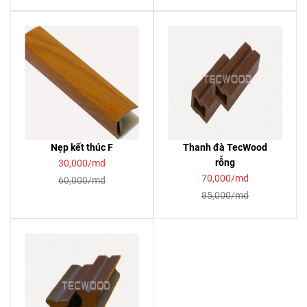
Nẹp kết thúc F
Thanh đà TecWood
rỗng
30,000/md
70,000/md
60,000/md
85,000/md