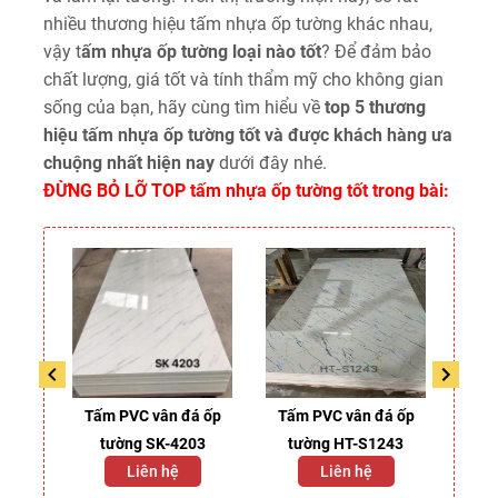
nhiều thương hiệu tấm nhựa ốp tường khác nhau,
vậy t
ấm nhựa ốp tường loại nào tốt
? Để đảm bảo
chất lượng, giá tốt và tính thẩm mỹ cho không gian
sống của bạn, hãy cùng tìm hiểu về
top 5 thương
hiệu tấm nhựa ốp tường tốt và được khách hàng ưa
chuộng nhất hiện nay
dưới đây nhé.
ĐỪNG BỎ LỠ TOP tấm nhựa ốp tường tốt trong bài:
o
Tấm PVC vân đá ốp
Tấm PVC vân đá ốp
Tấm
208
tường SK-4203
tường HT-S1243
tư
Liên hệ
Liên hệ