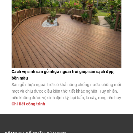
tự nhiên và giàn […]
Cách vệ sinh sàn gỗ nhựa ngoài trời giúp sàn sạch đẹp,
bền màu
Sàn gỗ nhựa ngoài trời có khả năng chống nước, chống mối
mọt và chịu được điều kiện thời tiết khắc nghiệt. Tuy nhiên,
nếu không được vệ sinh định kỳ, bụi bẩn, lá cây, rong rêu hay
Chi tiết công trình
dầu mỡ vẫn có thể tích tụ trên bề mặt, làm giảm tính thẩm
mỹ và tăng […]