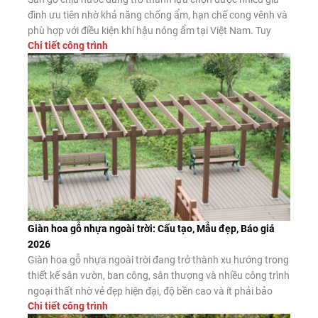
đình ưu tiên nhờ khả năng chống ẩm, hạn chế cong vênh và
phù hợp với điều kiện khí hậu nóng ẩm tại Việt Nam. Tuy
Chi tiết công trình
nhiên, không phải sản phẩm nào được quảng cáo là “chịu
nước” cũng có chất lượng như […]
Giàn hoa gỗ nhựa ngoài trời: Cấu tạo, Mẫu đẹp, Báo giá
2026
Giàn hoa gỗ nhựa ngoài trời đang trở thành xu hướng trong
thiết kế sân vườn, ban công, sân thượng và nhiều công trình
ngoại thất nhờ vẻ đẹp hiện đại, độ bền cao và ít phải bảo
Chi tiết công trình
dưỡng. Đây là giải pháp thay thế hiệu quả cho giàn hoa gỗ