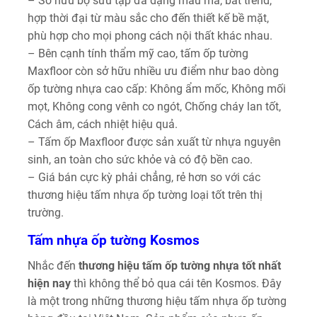
– Sở hữu bộ sưu tập đa dạng mẫu mã, bắt trend,
hợp thời đại từ màu sắc cho đến thiết kế bề mặt,
phù hợp cho mọi phong cách nội thất khác nhau.
– Bên cạnh tính thẩm mỹ cao, tấm ốp tường
Maxfloor còn sở hữu nhiều ưu điểm như bao dòng
ốp tường nhựa cao cấp: Không ẩm mốc, Không mối
mọt, Không cong vênh co ngót, Chống cháy lan tốt,
Cách âm, cách nhiệt hiệu quả.
– Tấm ốp Maxfloor được sản xuất từ nhựa nguyên
sinh, an toàn cho sức khỏe và có độ bền cao.
– Giá bán cực kỳ phải chẳng, rẻ hơn so với các
thương hiệu tấm nhựa ốp tường loại tốt trên thị
trường.
Tấm nhựa ốp tường Kosmos
Nhắc đến
thương hiệu tấm ốp tường nhựa tốt nhất
hiện nay
thì không thể bỏ qua cái tên Kosmos. Đây
là một trong những thương hiệu tấm nhựa ốp tường