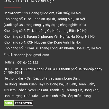
CÔNG TY CỔ PHẦN SÀN ĐẸP
Showroom: 339 Hoàng Quốc Việt, Cầu Giấy, Hà Nội
Kho hàng số 1: số 1 ngõ 38 Đại Từ, Hoàng Mai, Hà Nội
(Cuối ngõ 38, trong công ty xây dựng công nghiệp ICC)
Kho hàng số 2: Tổ 4, phường Cự Khối, Long Biên, Hà Nội
Kho hàng số 3: Đường 6, phường Yên Nghĩa, Hà Đông, Hà Nội
Kho hàng số 4: KCN Nguyên Khê, Đông Anh, Hà Nội
Kho hàng số 5: Km9 ĐL Thăng Long, An Khánh, Hoài Đức, Hà Nội
Email:
sandep.jsc@gmail.com
Hotline:
0916.422.522
GPĐKKD: 0106629567 do Sở KH & ĐT thành phố Hà Nội cấp ngày
04/09/2014
Hệ thống đại lý Sàn Đẹp có tại các quận: Long Biên,
Hà Đông, Thanh Xuân, Tây Hồ, Đống Đa, Ba Đình, Hoàn Kiếm,
Từ Liêm… các huyện: Gia Lâm, Thanh Trì, Thường Tín, Đông Anh,
Đan Phượng, Hoài Đức… và các tỉnh miền Bắc, miền Trung.