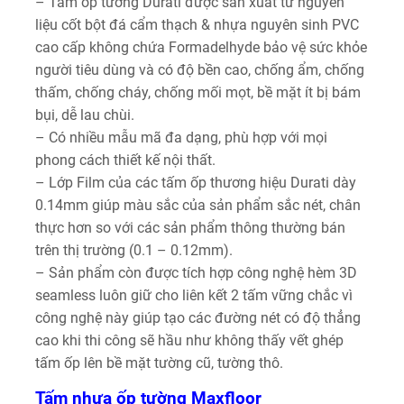
– Tấm ốp tường Durati được sản xuất từ nguyên
liệu cốt bột đá cẩm thạch & nhựa nguyên sinh PVC
cao cấp không chứa Formadelhyde bảo vệ sức khỏe
người tiêu dùng và có độ bền cao, chống ẩm, chống
thấm, chống cháy, chống mối mọt, bề mặt ít bị bám
bụi, dễ lau chùi.
– Có nhiều mẫu mã đa dạng, phù hợp với mọi
phong cách thiết kế nội thất.
– Lớp Film của các tấm ốp thương hiệu Durati dày
0.14mm giúp màu sắc của sản phẩm sắc nét, chân
thực hơn so với các sản phẩm thông thường bán
trên thị trường (0.1 – 0.12mm).
– Sản phẩm còn được tích hợp công nghệ hèm 3D
seamless luôn giữ cho liên kết 2 tấm vững chắc vì
công nghệ này giúp tạo các đường nét có độ thẳng
cao khi thi công sẽ hầu như không thấy vết ghép
tấm ốp lên bề mặt tường cũ, tường thô.
Tấm nhựa ốp tường Maxfloor