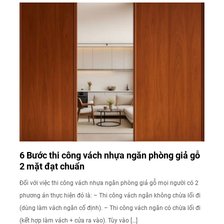
6 Bước thi công vách nhựa ngăn phòng giả gỗ
2 mặt đạt chuẩn
Đối với việc thi công vách nhựa ngăn phòng giả gỗ mọi người có 2
phương án thực hiện đó là: – Thi công vách ngăn không chừa lối đi
(dùng làm vách ngăn cố định). – Thi công vách ngăn có chừa lối đi
(kết hợp làm vách + cửa ra vào). Tùy vào […]