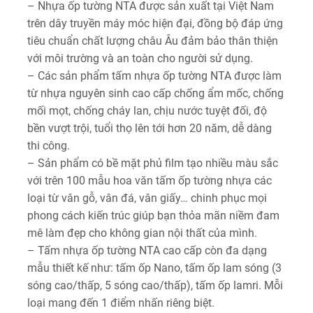
– Nhựa ốp tường NTA được sản xuất tại Việt Nam
trên dây truyền máy móc hiện đại, đồng bộ đáp ứng
tiêu chuẩn chất lượng châu Âu đảm bảo thân thiện
với môi trường và an toàn cho người sử dụng.
– Các sản phẩm tấm nhựa ốp tường NTA được làm
từ nhựa nguyên sinh cao cấp chống ẩm mốc, chống
mối mọt, chống cháy lan, chịu nước tuyệt đối, độ
bền vượt trội, tuổi thọ lên tới hơn 20 năm, dễ dàng
thi công.
– Sản phẩm có bề mặt phủ film tạo nhiều màu sắc
với trên 100 mẫu hoa văn tấm ốp tường nhựa các
loại từ vân gỗ, vân đá, vân giấy… chinh phục mọi
phong cách kiến trúc giúp bạn thỏa mãn niềm đam
mê làm đẹp cho không gian nội thất của mình.
– Tấm nhựa ốp tường NTA cao cấp còn đa dạng
mẫu thiết kế như: tấm ốp Nano, tấm ốp lam sóng (3
sóng cao/thấp, 5 sóng cao/thấp), tấm ốp lamri. Mỗi
loại mang đến 1 điểm nhấn riêng biệt.